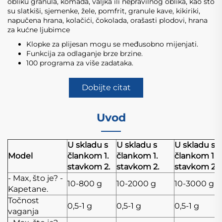
obliku granula, komada, valjka ili nepravilnog oblika, kao što
su slatkiši, sjemenke, žele, pomfrit, granule kave, kikiriki,
napučena hrana, kolačići, čokolada, orašasti plodovi, hrana
za kućne ljubimce
Klopke za plijesan mogu se međusobno mijenjati.
Funkcija za odlaganje brze brzine.
100 programa za više zadataka.
Dobijte citat
Uvod
U skladu s
U skladu s
U skladu s
Model
člankom 1.
člankom 1.
člankom 1.
stavkom 2.
stavkom 2.
stavkom 2.
- Max, što je? -
10-800 g
10-2000 g
10-3000 g
Kapetane.
Točnost
0,5-1 g
0,5-1 g
0,5-1 g
vaganja