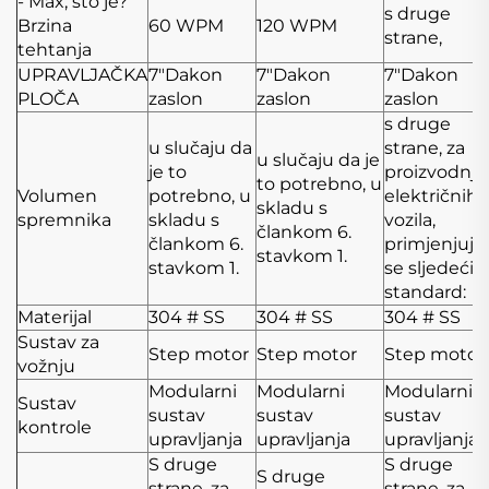
- Max, što je?
s druge
Brzina
60 WPM
120 WPM
strane,
tehtanja
UPRAVLJAČKA
7"Dakon
7"Dakon
7"Dakon
PLOČA
zaslon
zaslon
zaslon
s druge
u slučaju da
strane, za
u slučaju da je
je to
proizvodnju
to potrebno, u
Volumen
potrebno, u
električnih
skladu s
spremnika
skladu s
vozila,
člankom 6.
člankom 6.
primjenjuje
stavkom 1.
stavkom 1.
se sljedeći
standard:
Materijal
304 # SS
304 # SS
304 # SS
Sustav za
Step motor
Step motor
Step motor
vožnju
Modularni
Modularni
Modularni
Sustav
sustav
sustav
sustav
kontrole
upravljanja
upravljanja
upravljanja
S druge
S druge
S druge
strane, za
strane, za