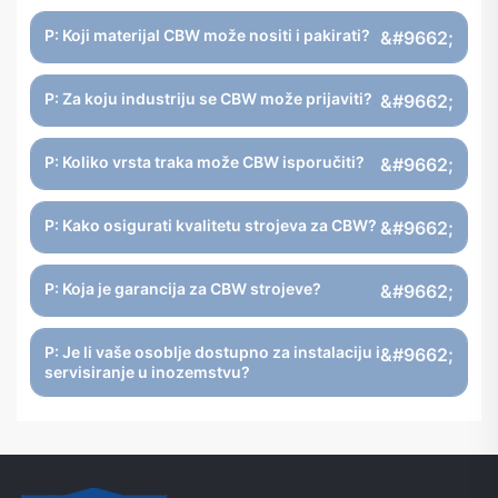
P: Koji materijal CBW može nositi i pakirati?
P: Za koju industriju se CBW može prijaviti?
P: Koliko vrsta traka može CBW isporučiti?
P: Kako osigurati kvalitetu strojeva za CBW?
P: Koja je garancija za CBW strojeve?
P: Je li vaše osoblje dostupno za instalaciju i
servisiranje u inozemstvu?