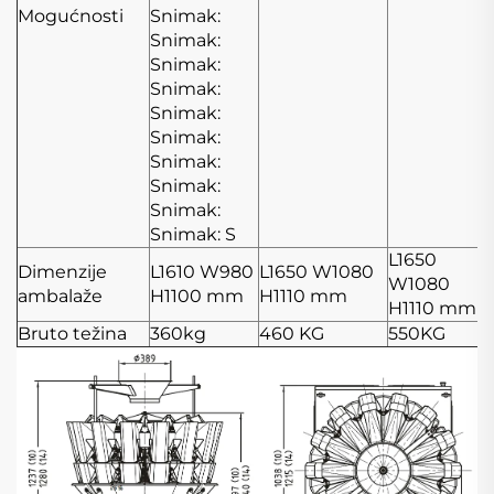
Mogućnosti
Snimak:
Snimak:
Snimak:
Snimak:
Snimak:
Snimak:
Snimak:
Snimak:
Snimak:
Snimak: S
L1650
Dimenzije
L1610
W980
L1650
W1080
W1080
ambalaže
H1100 mm
H1110 mm
H1110 mm
Bruto težina
360kg
460 KG
550KG