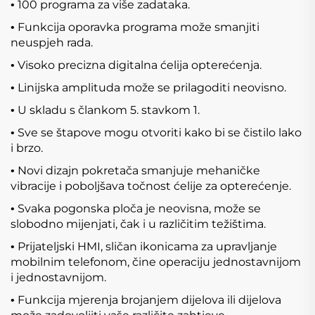
100 programa za više zadataka.
•
Funkcija oporavka programa može smanjiti
•
neuspjeh rada.
Visoko precizna digitalna ćelija opterećenja.
•
Linijska amplituda može se prilagoditi neovisno.
•
U skladu s člankom 5. stavkom 1.
•
Sve se štapove mogu otvoriti kako bi se čistilo lako
•
i brzo.
Novi dizajn pokretača smanjuje mehaničke
•
vibracije i poboljšava točnost ćelije za opterećenje.
Svaka pogonska ploča je neovisna, može se
•
slobodno mijenjati, čak i u različitim težištima.
Prijateljski HMI, sličan ikonicama za upravljanje
•
mobilnim telefonom, čine operaciju jednostavnijom
i jednostavnijom.
Funkcija mjerenja brojanjem dijelova ili dijelova
•