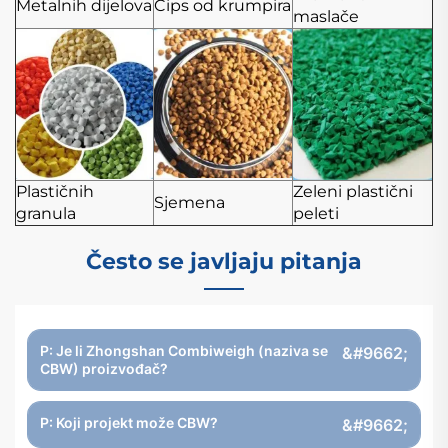
Metalnih dijelova
Čips od krumpira
maslače
Plastičnih
Zeleni plastični
Sjemena
granula
peleti
Često se javljaju pitanja
P: Je li Zhongshan Combiweigh (naziva se
CBW) proizvođač?
P: Koji projekt može CBW?