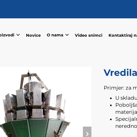
oizvodi
O nama
Novice
Video snimci
Kontaktiraj n
Vredila
Primjer: za m
U skladu
Poboljša
materija
Specijal
nerednog