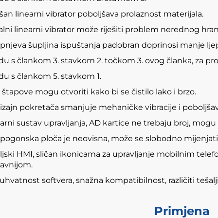
šan linearni vibrator poboljšava prolaznost materijala.
alni linearni vibrator može riješiti problem nerednog hran
pnjeva šupljina ispuštanja padobran doprinosi manje lje
du s člankom 3. stavkom 2. točkom 3. ovog članka, za pro
du s člankom 5. stavkom 1.
 štapove mogu otvoriti kako bi se čistilo lako i brzo.
izajn pokretača smanjuje mehaničke vibracije i poboljšav
rni sustav upravljanja, AD kartice ne trebaju broj, mogu 
pogonska ploča je neovisna, može se slobodno mijenjati, č
eljski HMI, sličan ikonicama za upravljanje mobilnim tele
avnijom.
hvatnost softvera, snažna kompatibilnost, različiti tešalji 
Primjena