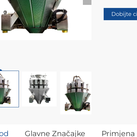
Dobijte c
od
Glavne Značajke
Primjena