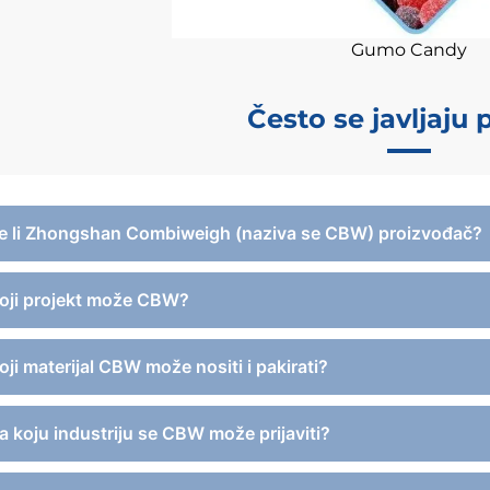
Gumo Candy
Često se javljaju 
Je li Zhongshan Combiweigh (naziva se CBW) proizvođač?
Koji projekt može CBW?
oji materijal CBW može nositi i pakirati?
Za koju industriju se CBW može prijaviti?