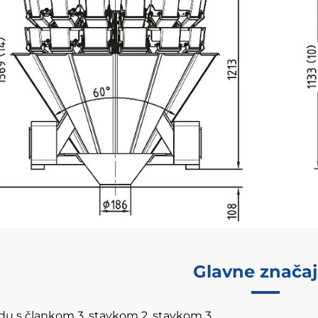
Glavne znača
du s člankom 3. stavkom 2. stavkom 3.