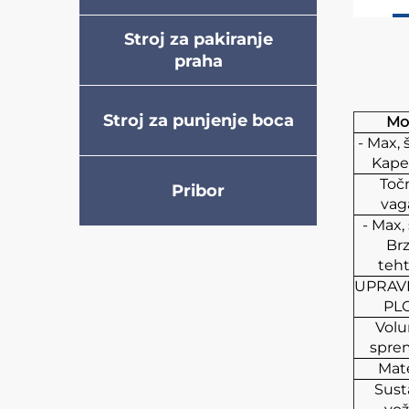
Stroj za pakiranje
praha
Stroj za punjenje boca
Mo
- Max, š
Kape
Toč
Pribor
vag
- Max, 
Brz
teht
UPRAV
PL
Vol
spre
Mate
Sust