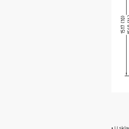
U skla
•