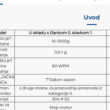
Uvod
del
U skladu s člankom 5. stavkom 1.
to je? -
10-1000g
tane.
nost
0,5-1 g
anja
što je?
ina
60 WPM
anja
LJAČKA
7"Dakon zaslon
OČA
umen
s druge strane, za proizvodnju proizvoda iz
mnika
kategorije II.
rijal
304 # SS
av za
Step motor