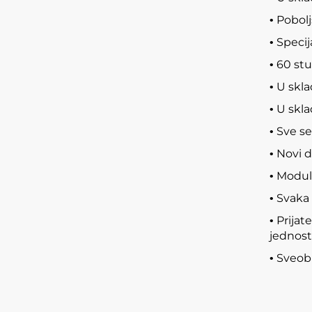
Pobolj
•
Specij
•
60 stu
•
U skla
•
U skla
•
Sve se
•
Novi d
•
Modula
•
Svaka 
•
Prijat
•
jednost
Sveobu
•