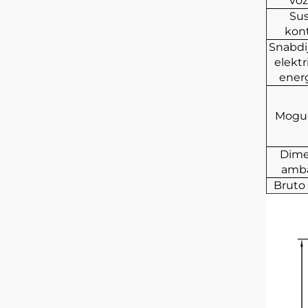
vož
Sus
kont
Snabdi
elekt
ener
Moguć
Dime
amba
Bruto 