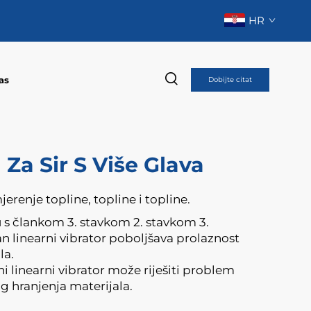
HR
as
Dobijte citat
 Za Sir S Više Glava
jerenje topline, topline i topline.
 s člankom 3. stavkom 2. stavkom 3.
n linearni vibrator poboljšava prolaznost
la.
ni linearni vibrator može riješiti problem
 hranjenja materijala.