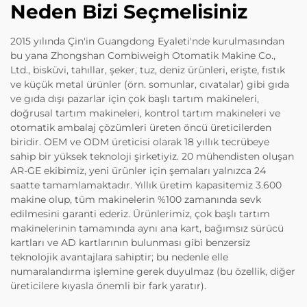
Neden Bizi Seçmelisiniz
2015 yılında Çin'in Guangdong Eyaleti'nde kurulmasından
bu yana Zhongshan Combiweigh Otomatik Makine Co.,
Ltd., bisküvi, tahıllar, şeker, tuz, deniz ürünleri, erişte, fıstık
ve küçük metal ürünler (örn. somunlar, cıvatalar) gibi gıda
ve gıda dışı pazarlar için çok başlı tartım makineleri,
doğrusal tartım makineleri, kontrol tartım makineleri ve
otomatik ambalaj çözümleri üreten öncü üreticilerden
biridir. OEM ve ODM üreticisi olarak 18 yıllık tecrübeye
sahip bir yüksek teknoloji şirketiyiz. 20 mühendisten oluşan
AR-GE ekibimiz, yeni ürünler için şemaları yalnızca 24
saatte tamamlamaktadır. Yıllık üretim kapasitemiz 3.600
makine olup, tüm makinelerin %100 zamanında sevk
edilmesini garanti ederiz. Ürünlerimiz, çok başlı tartım
makinelerinin tamamında aynı ana kart, bağımsız sürücü
kartları ve AD kartlarının bulunması gibi benzersiz
teknolojik avantajlara sahiptir; bu nedenle elle
numaralandırma işlemine gerek duyulmaz (bu özellik, diğer
üreticilere kıyasla önemli bir fark yaratır).