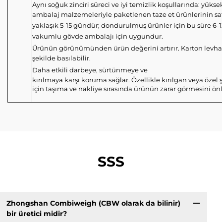
Aynı soğuk zinciri süreci ve iyi temizlik koşullarında: yükse
ambalaj malzemeleriyle paketlenen taze et ürünlerinin sat
yaklaşık 5-15 gündür; dondurulmuş ürünler için bu süre 6-12
vakumlu gövde ambalajı için uygundur.
Ürünün görünümünden ürün değerini artırır. Karton levha 
şekilde basılabilir.
Daha etkili darbeye, sürtünmeye ve
kırılmaya karşı koruma sağlar. Özellikle kırılgan veya özel ş
için taşıma ve nakliye sırasında ürünün zarar görmesini önl
SSS
Zhongshan Combiweigh (CBW olarak da bilinir)
bir üretici midir?