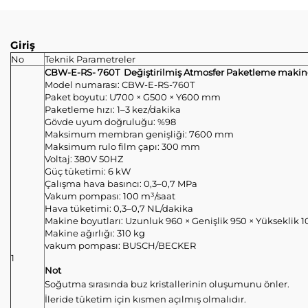
Giriş
No
Teknik Parametreler
CBW-E-RS-
760
T
Değiştirilmiş Atmosfer Paketleme
makin
Model numarası: CBW-E-RS-760T
Paket boyutu: U700 × G500 × Y600 mm
Paketleme hızı: 1–3 kez/dakika
Gövde uyum doğruluğu: %98
Maksimum membran genişliği: 7600 mm
Maksimum rulo film çapı: 300 mm
Voltaj: 380V 50HZ
Güç tüketimi: 6 kW
Çalışma hava basıncı: 0,3–0,7 MPa
Vakum pompası: 100 m³/saat
Hava tüketimi: 0,3–0,7 NL/dakika
Makine boyutları: Uzunluk 960 × Genişlik 950 × Yükseklik
Makine ağırlığı: 310 kg
vakum pompası: BUSCH/BECKER
1
Not
Soğutma sırasında buz kristallerinin oluşumunu önler.
İleride tüketim için kısmen açılmış olmalıdır.