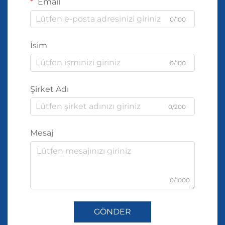
Email
0/100
İsim
0/100
Şirket Adı
0/200
Mesaj
0/1000
GÖNDER