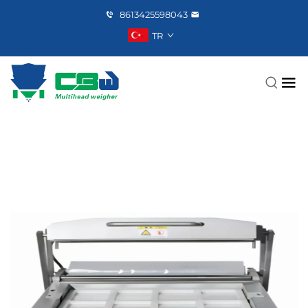
8613425598043
TR