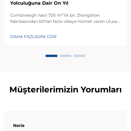
Yolculuğuna Dair On Yıl
Combiweigh nasıl 700 m²'lik bir Zhongshan
fabrikasından 60'tan fazla ülkeye hizmet veren Ulusal
Yüksek Teknoloji Girişimi haline geldi? Akıllı tartım
çözümlerini keşfedin—bugün küresel OEM/ODM
DAHA FAZLASINI GÖR
danışmanlığı talep edin.
Müşterilerimizin Yorumları
Narie