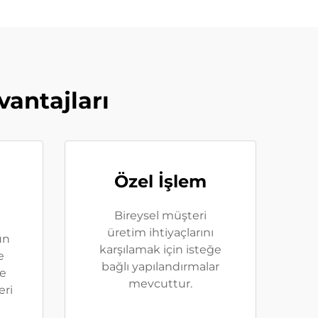
antajları
Özel İşlem
Bireysel müşteri
üretim ihtiyaçlarını
ün
karşılamak için isteğe
e
bağlı yapılandırmalar
ve
mevcuttur.
eri