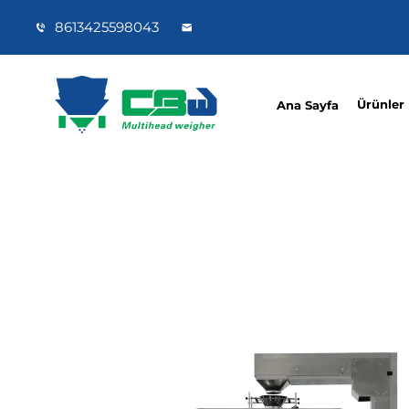
8613425598043
Ürünler
Ana Sayfa