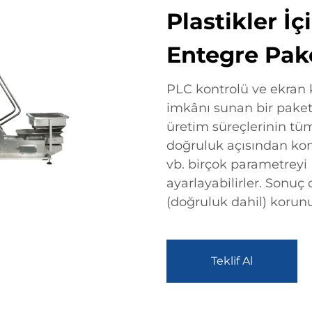
Plastikler İ
Entegre Pa
PLC kontrolü ve ekran
imkânı sunan bir paket
üretim süreçlerinin tü
doğruluk açısından kontr
vb. birçok parametrey
ayarlayabilirler. Sonuç
(doğruluk dahil) korunu
Teklif Al