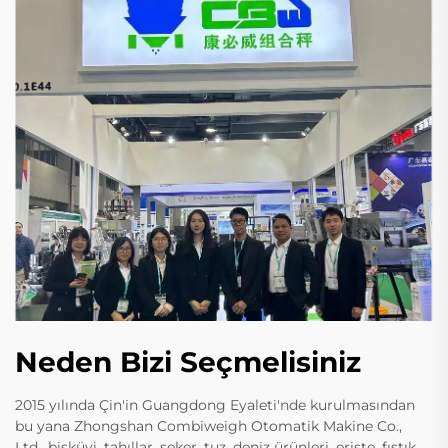
Neden Bizi Seçmelisiniz
2015 yılında Çin'in Guangdong Eyaleti'nde kurulmasından
bu yana Zhongshan Combiweigh Otomatik Makine Co.,
Ltd., bisküvi, tahıllar, şeker, tuz, deniz ürünleri, erişte, fıstık