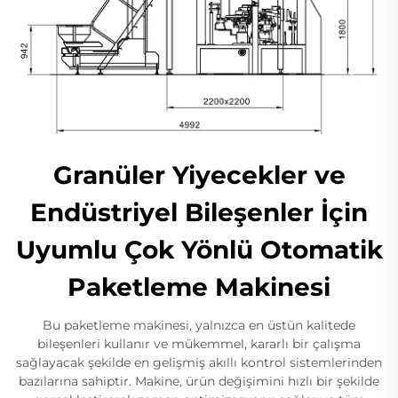
Granüler Yiyecekler ve
Endüstriyel Bileşenler İçin
Uyumlu Çok Yönlü Otomatik
Paketleme Makinesi
Bu paketleme makinesi, yalnızca en üstün kalitede
bileşenleri kullanır ve mükemmel, kararlı bir çalışma
sağlayacak şekilde en gelişmiş akıllı kontrol sistemlerinden
bazılarına sahiptir. Makine, ürün değişimini hızlı bir şekilde