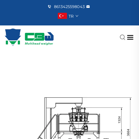
8613425598043
TR