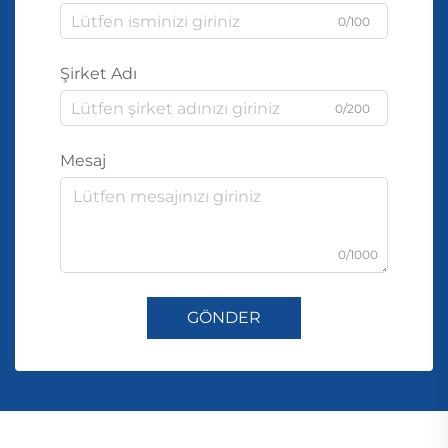
0/100
Şirket Adı
0/200
Mesaj
0/1000
GÖNDER