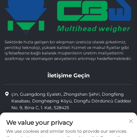
Sektörde hızla gelişen bir ekipman üreticisi olarak şirketimiz,
yenilikçi teknoloji, yüksek kaliteli hizmet ve makul fiyatlar gibi
iş felsefesine bağlı kalarak müşterilerin üretim maliyetlerini
azaltmayı ve otomasyon seviyelerini artırmayı hedeflemektedir.
İletişime Geçin
çin, Guangdong Eyaleti, Zhongshan Şehri, Dongfeng
Kasabası, Dongheping Köyü, Dongfu Dördüncü Caddesi
No. 9, Bina C, 1. Kat, 528425
8613425598043
We value your privacy
[email protected]
We use cookies and similar tools to provide our services.