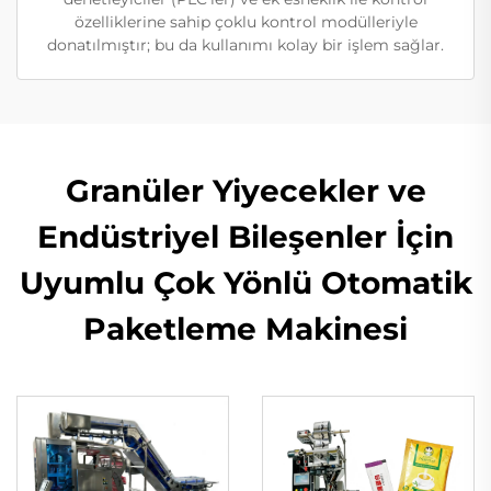
özelliklerine sahip çoklu kontrol modülleriyle
donatılmıştır; bu da kullanımı kolay bir işlem sağlar.
Granüler Yiyecekler ve
Endüstriyel Bileşenler İçin
Uyumlu Çok Yönlü Otomatik
Paketleme Makinesi