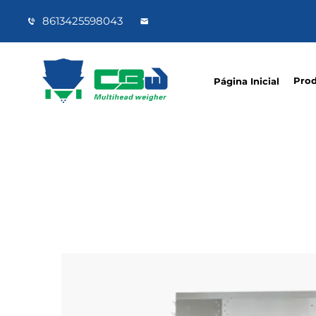
8613425598043
Pro
Página Inicial