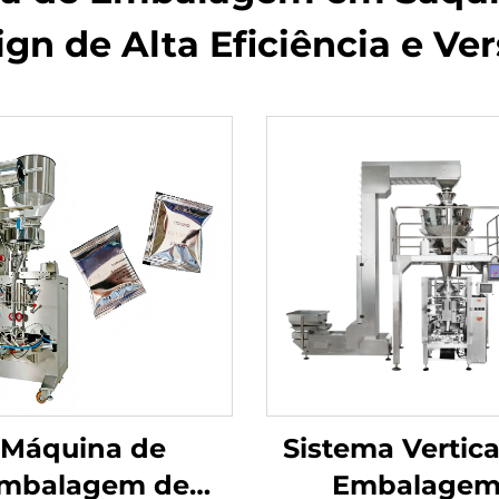
gn de Alta Eficiência e Ver
Máquina de
Sistema Vertica
mbalagem de
Embalage