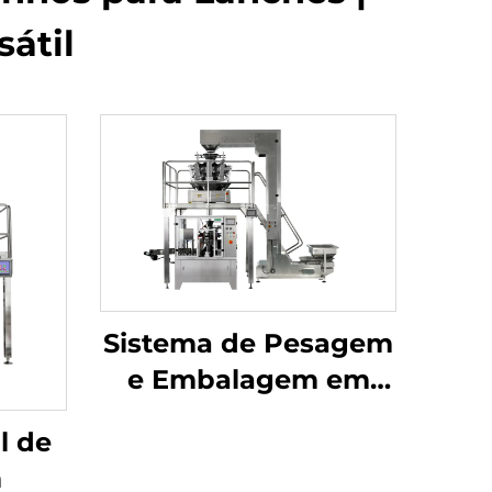
sátil
Sistema de Pesagem
e Embalagem em
Sachês
l de
m