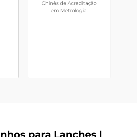
Chinês de Acreditação
em Metrologia.
hos para Lanches |