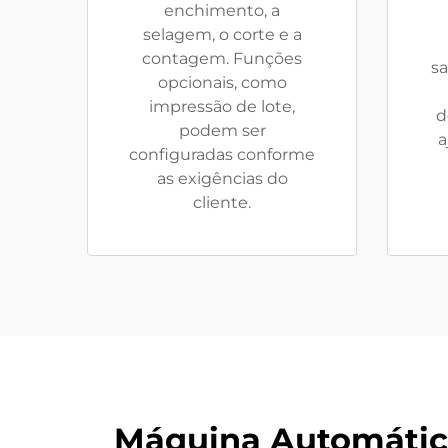
enchimento, a
selagem, o corte e a
contagem. Funções
sa
opcionais, como
impressão de lote,
d
podem ser
a
configuradas conforme
as exigências do
cliente.
Máquina Automátic