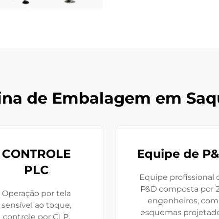
ina de Embalagem em Saqu
CONTROLE
Equipe de P
PLC
Equipe profissional 
P&D composta por 
Operação por tela
engenheiros, com
sensível ao toque,
esquemas projetad
controle por CLP,