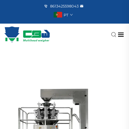
8613425598043
PT