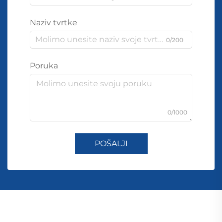
Naziv tvrtke
0/200
Poruka
0/1000
POŠALJI