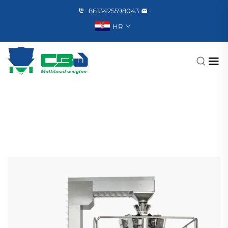
8613425598043
HR