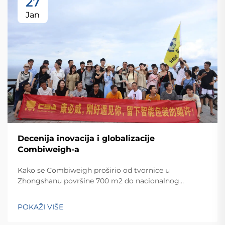
27
Jan
Decenija inovacija i globalizacije
Combiweigh-a
Kako se Combiweigh proširio od tvornice u
Zhongshanu površine 700 m2 do nacionalnog
visokotehnološkog poduzeća koje služi više od 60
zemalja. Otkrijte njihova inteligentna rješenja za
POKAŽI VIŠE
tehtanjezažali globalnu konsultaciju OEM/ODM-a još
danas.