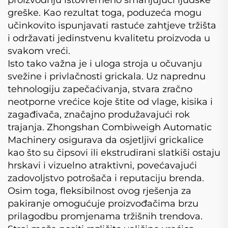
greške. Kao rezultat toga, poduzeća mogu
učinkovito ispunjavati rastuće zahtjeve tržišta
i održavati jedinstvenu kvalitetu proizvoda u
svakom vreći.
Isto tako važna je i uloga stroja u očuvanju
svežine i privlačnosti grickala. Uz naprednu
tehnologiju zapečaćivanja, stvara zračno
neotporne vrećice koje štite od vlage, kisika i
zagađivača, značajno produžavajući rok
trajanja. Zhongshan Combiweigh Automatic
Machinery osigurava da osjetljivi grickalice
kao što su čipsovi ili ekstrudirani slatkiši ostaju
hrskavi i vizuelno atraktivni, povećavajući
zadovoljstvo potrošača i reputaciju brenda.
Osim toga, fleksibilnost ovog rješenja za
pakiranje omogućuje proizvođačima brzu
prilagodbu promjenama tržišnih trendova.