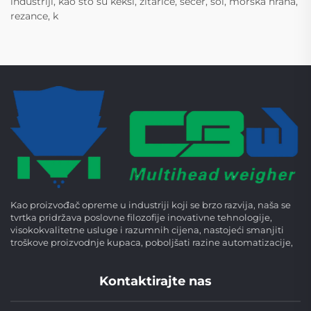
industriji, kao što su keksi, žitarice, šećer, sol, morska hrana,
rezance, k
Kao proizvođač opreme u industriji koji se brzo razvija, naša se
tvrtka pridržava poslovne filozofije inovativne tehnologije,
visokokvalitetne usluge i razumnih cijena, nastojeći smanjiti
troškove proizvodnje kupaca, poboljšati razine automatizacije,
Kontaktirajte nas