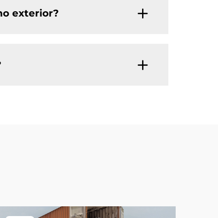
no exterior?
?