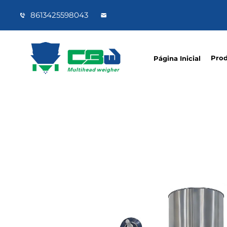
8613425598043
Pro
Página Inicial