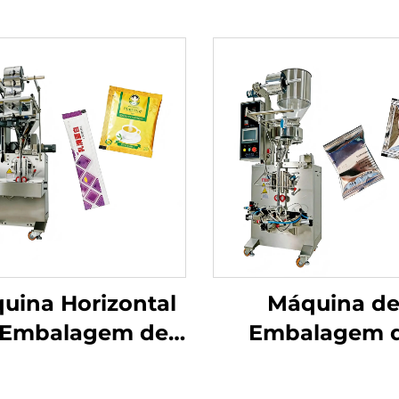
uina Horizontal
Máquina d
 Embalagem de
Embalagem 
 com Parafuso
Selagem Traseir
Uso Duplo