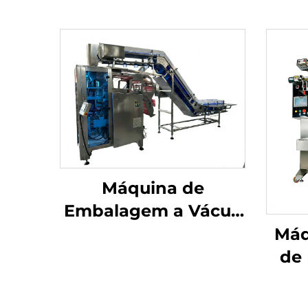
Máquina de
Embalagem a Vácuo
com Câmara
Máq
de
Pó