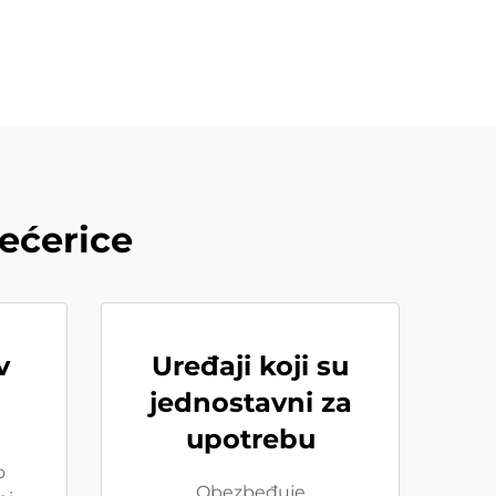
ećerice
v
Uređaji koji su
jednostavni za
upotrebu
o
Obezbeđuje