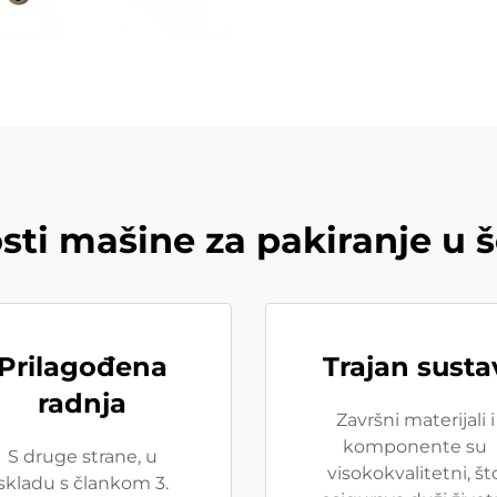
sti mašine za pakiranje u š
Prilagođena
Trajan susta
radnja
Završni materijali i
komponente su
S druge strane, u
visokokvalitetni, št
skladu s člankom 3.