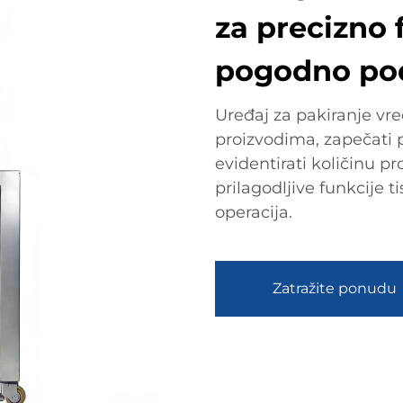
za precizno 
pogodno po
Uređaj za pakiranje vre
proizvodima, zapečati 
evidentirati količinu p
prilagodljive funkcije t
operacija.
Zatražite ponudu