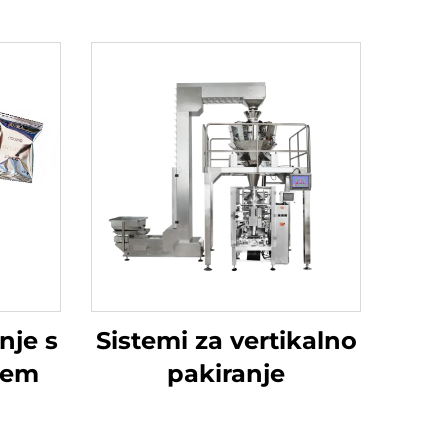
nje s
Sistemi za vertikalno
jem
pakiranje