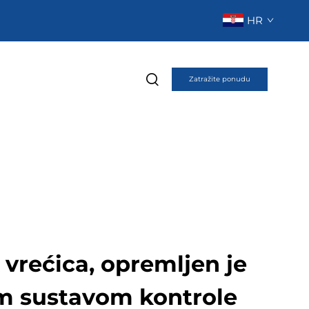
HR
Zatražite ponudu
 vrećica, opremljen je
im sustavom kontrole