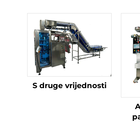
S druge vrijednosti
A
p