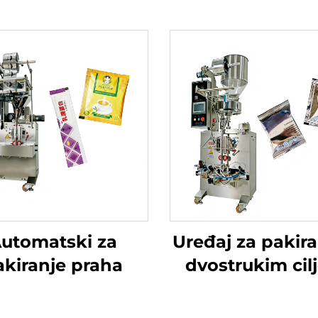
utomatski za
Uređaj za pakira
akiranje praha
dvostrukim cil