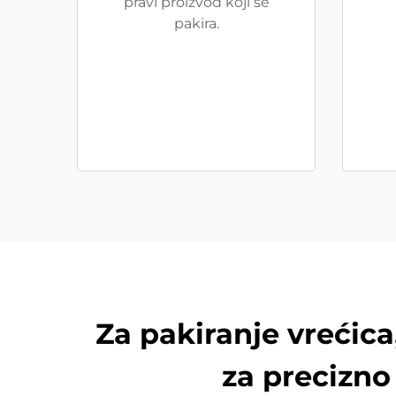
pravi proizvod koji se
pakira.
Za pakiranje vrećic
za precizno