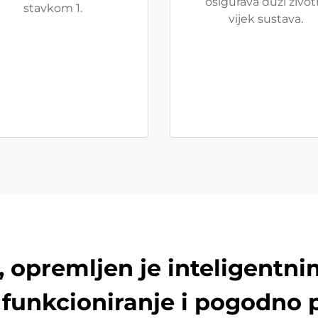
osigurava duži život
stavkom 1.
vijek sustava.
a, opremljen je inteligentn
 funkcioniranje i pogodno