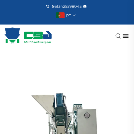
8613425598043
PT