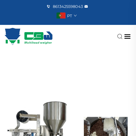
8613425598043
PT