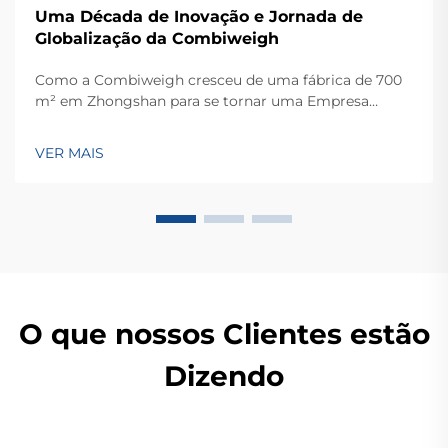
Uma Década de Inovação e Jornada de
Globalização da Combiweigh
Como a Combiweigh cresceu de uma fábrica de 700
m² em Zhongshan para se tornar uma Empresa
Nacional de Alta Tecnologia, atendendo mais de 60
países. Conheça suas soluções inteligentes de
VER MAIS
pesagem — solicite ainda hoje uma consulta global
OEM/ODM.
O que nossos Clientes estão
Dizendo