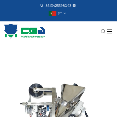
8613425598043
PT