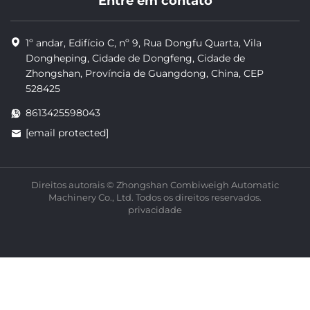
Entre em contato
1º andar, Edifício C, nº 9, Rua Dongfu Quarta, Vila
Dongheping, Cidade de Dongfeng, Cidade de
Zhongshan, Província de Guangdong, China, CEP
528425
8613425598043
[email protected]
Direitos autorais © Zhongshan Combiweigh Automatic
Machinery Co., Ltd. Todos os direitos reservados.
privacidade