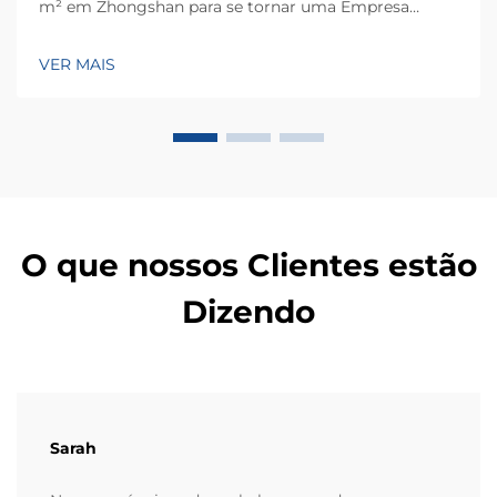
m² em Zhongshan para se tornar uma Empresa
Nacional de Alta Tecnologia, atendendo mais de 60
países. Conheça suas soluções inteligentes de
VER MAIS
pesagem — solicite ainda hoje uma consulta global
OEM/ODM.
O que nossos Clientes estão
Dizendo
Sarah