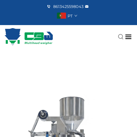
8613425598043
PT