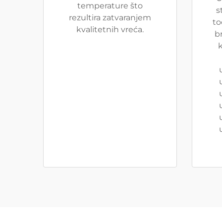
temperature što
s
rezultira zatvaranjem
to
kvalitetnih vreća.
b
k