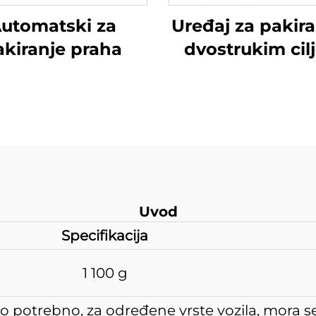
utomatski za
Uređaj za pakira
akiranje praha
dvostrukim cil
Uvod
Specifikacija
1 100 g
 to potrebno, za određene vrste vozila, mora s