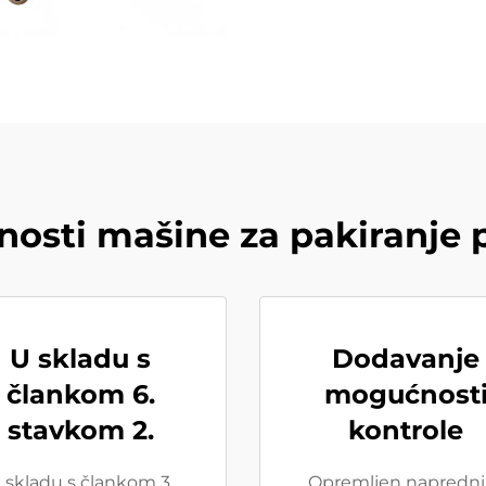
nosti mašine za pakiranje 
U skladu s
Dodavanje
člankom 6.
mogućnost
stavkom 2.
kontrole
 skladu s člankom 3.
Opremljen napredn