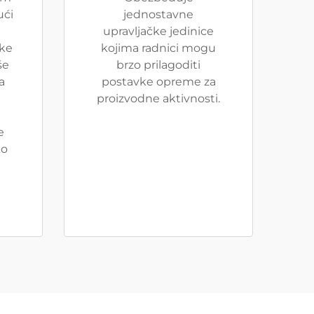
ući
jednostavne
upravljačke jedinice
čke
kojima radnici mogu
še
brzo prilagoditi
a
postavke opreme za
u
proizvodne aktivnosti.
e
ko