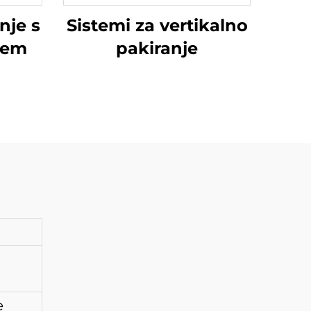
nje s
Sistemi za vertikalno
jem
pakiranje
e