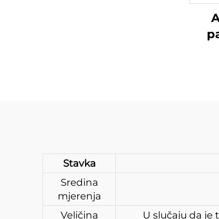
A
p
Stavka
Sredina
mjerenja
Veličina
U slučaju da je