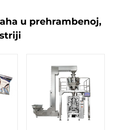
praha u prehrambenoj,
triji