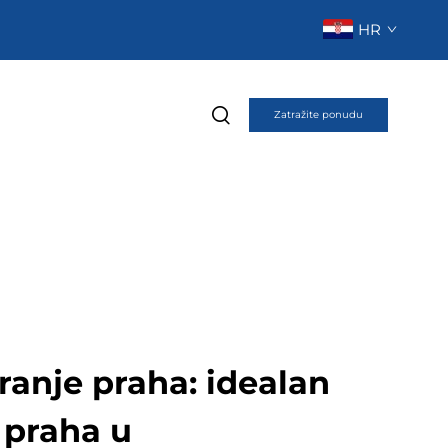
HR
Zatražite ponudu
iranje praha: idealan
 praha u