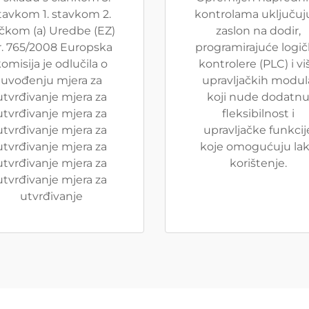
tavkom 1. stavkom 2.
kontrolama uključuj
čkom (a) Uredbe (EZ)
zaslon na dodir,
r. 765/2008 Europska
programirajuće logi
omisija je odlučila o
kontrolere (PLC) i vi
uvođenju mjera za
upravljačkih modul
utvrđivanje mjera za
koji nude dodatn
utvrđivanje mjera za
fleksibilnost i
utvrđivanje mjera za
upravljačke funkcij
utvrđivanje mjera za
koje omogućuju la
utvrđivanje mjera za
korištenje.
utvrđivanje mjera za
utvrđivanje