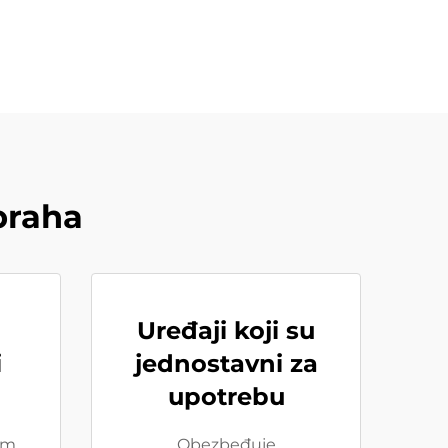
praha
Uređaji koji su
i
jednostavni za
upotrebu
im
Obezbeđuje