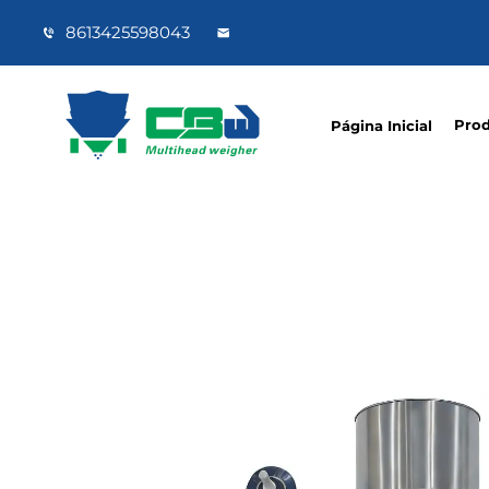
8613425598043
Pro
Página Inicial