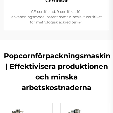
Certifikat
CE-certifierad, 9 certifikat för
användningsmodellpatent samt Kinesiskt certifikat
för metrologisk ackreditering.
Popcornförpackningsmaskin
| Effektivisera produktionen
och minska
arbetskostnaderna