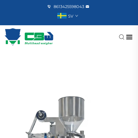
8613425598043
SV