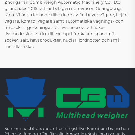
Zhongshan Combiweigh Automatic Machinery Co., Ltd
grundades 2015 och är belägen i provinsen Guangdong,
Kina. Vi är en ledande tillverkare av flerhuvudvägare, linjära
vägare, kontrollvägare samt automatiska vägnings- och
förpackningslösningar för livsmedels- och icke-
livsmedelsindustrin, till exempel för kakor, spannmål,
socker, salt, havsprodukter, nudlar, jordnötter och små
metallartiklar.
Som en snabbt växande utrustningstillverkare inom branschen
följer vårt företag affärsfilosofin innovativ teknik, högkvalitativ