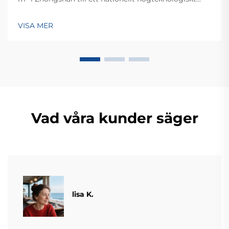
företag som betjänar över 60 länder. Upptäck deras
intelligenta vägningslösningar – begär idag en global
VISA MER
OEM/ODM-konsultation.
Vad våra kunder säger
lisa K.