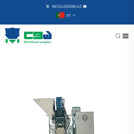
8613425598043
PT