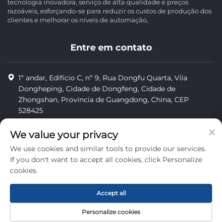
tecnologia inovadora, serviço de alta qualidade e preços
razoáveis, esforçando-se para reduzir os custos de produção dos
clientes e melhorar os níveis de automação,
Entre em contato
1º andar, Edifício C, nº 9, Rua Dongfu Quarta, Vila
Dongheping, Cidade de Dongfeng, Cidade de
Zhongshan, Província de Guangdong, China, CEP
528425
8613425598043
We value your privacy
[email protected]
We use cookies and similar tools to provide our services.
If you don't want to accept all cookies, click Personalize
cookies.
Direitos autorais © Zhongshan Combiweigh Automatic
Machinery Co., Ltd. Todos os direitos reservados.
Accept all
privacidade
Personalize cookies