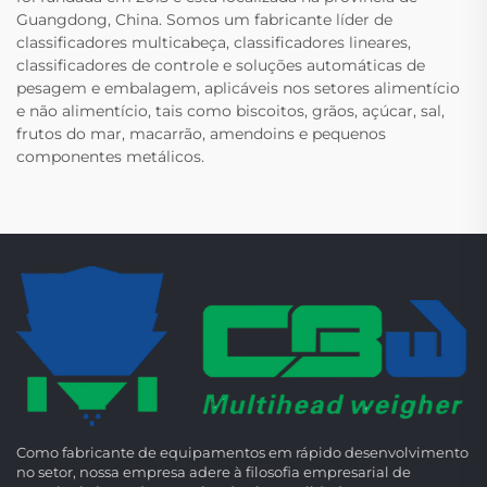
Guangdong, China. Somos um fabricante líder de
classificadores multicabeça, classificadores lineares,
classificadores de controle e soluções automáticas de
pesagem e embalagem, aplicáveis nos setores alimentício
e não alimentício, tais como biscoitos, grãos, açúcar, sal,
frutos do mar, macarrão, amendoins e pequenos
componentes metálicos.
Como fabricante de equipamentos em rápido desenvolvimento
no setor, nossa empresa adere à filosofia empresarial de