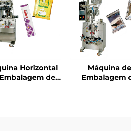
uina Horizontal
Máquina d
 Embalagem de
Embalagem 
 com Parafuso
Selagem Traseir
Uso Duplo