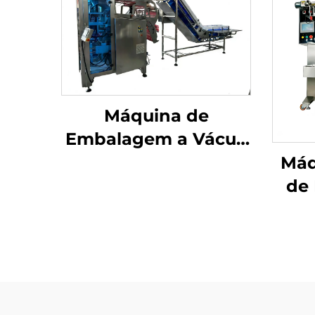
Máquina de
Embalagem a Vácuo
com Câmara
Máq
de
Pó