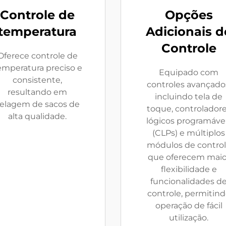
Controle de
Opções
temperatura
Adicionais d
Controle
Oferece controle de
emperatura preciso e
Equipado com
consistente,
controles avançado
resultando em
incluindo tela de
elagem de sacos de
toque, controlador
alta qualidade.
lógicos programáve
(CLPs) e múltiplos
módulos de contro
que oferecem maio
flexibilidade e
funcionalidades d
controle, permitin
operação de fácil
utilização.