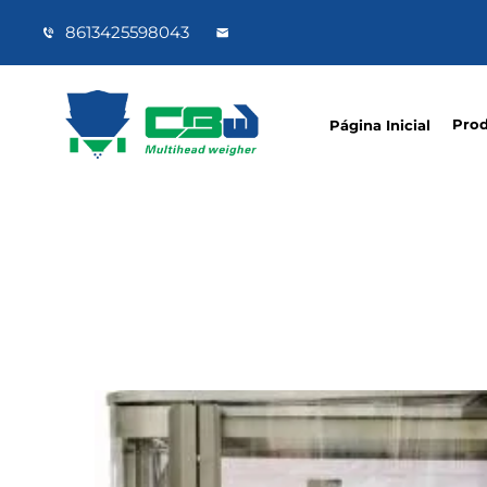
8613425598043
Pro
Página Inicial