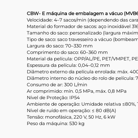
CBW-
E
máquina de embalagem a vácuo (MVB6
Velocidade: 4–7 sacos/min (dependendo das carac
Material do formador de sacos: aço inoxidável 31
Tamanho do saco: personalizado (largura máxim
Tipo de saco: saco travesseiro a vácuo (bombea
Largura do saco: 70–330 mm
Comprimento do saco: 60–360 mm
Material da película: OPP/AL/PE, PET/VMPET, PE,
Espessura da película: 0,04–0,12 mm
Diâmetro externo da película enrolada: máx. 4
Diâmetro interno do núcleo do rolo de película:
Consumo de ar: 300 L/min
Ar comprimido: mín. 0,5 MPa, máx. 0,8 MPa
Nível de Proteção: IP54
Ambiente de operação: Umidade relativa ≤80%, 
Nível de ruído em operação: ≤ 80 dB(A)
Tensão: monofásica, 220 V, 50 Hz, 6 kW
Peso da máquina: 530 kg