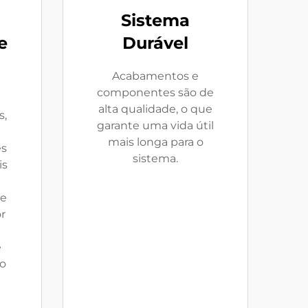
Sistema
e
Durável
Acabamentos e
componentes são de
alta qualidade, o que
s,
garante uma vida útil
mais longa para o
es
sistema.
is
le
r
e
do