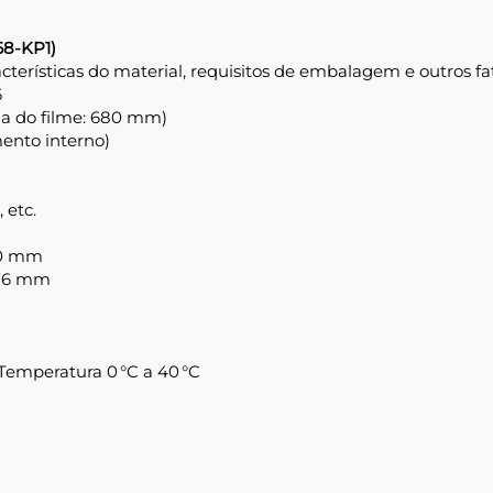
8-KP1)
terísticas do material, requisitos de embalagem e outros fa
6
a do filme: 680 mm)
mento interno)
 etc.
00 mm
 76 mm
Temperatura 0 °C a 40 °C