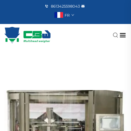
8613425598043
FR