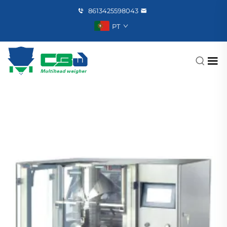
8613425598043
PT