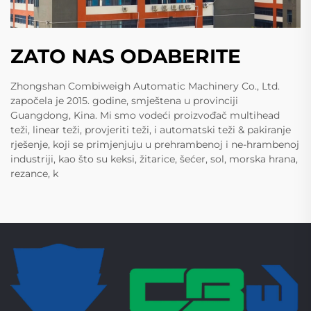
ZATO NAS ODABERITE
Zhongshan Combiweigh Automatic Machinery Co., Ltd.
započela je 2015. godine, smještena u provinciji
Guangdong, Kina. Mi smo vodeći proizvođač multihead
teži, linear teži, provjeriti teži, i automatski teži & pakiranje
rješenje, koji se primjenjuju u prehrambenoj i ne-hrambenoj
industriji, kao što su keksi, žitarice, šećer, sol, morska hrana,
rezance, k