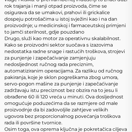
rok trajanja i manji otpad proizvoda, čime se
osigurava da se umakovi, prahovi ili grickalice
dospeju potrošačima u istoj svježini kao i na dan
proizvodnje; u medicinskoj i farmaceutskoj primjeni
to jamči sterilnost, gdje pouzdano
Drugo, služi kao motor za operativnu skalabilnost.
Kako se proizvodni sektor suočava s izazovima
nedostatka radne snage i rastućih troškova, strojevi
za punjenje i zapečaćivanje zamjenjuju
nedosljednost ručnog rada preciznim,
automatiziranim operacijama. Za razliku od ručnog
pakiranja, koje je sklon pogreškama zbog umora,
servo-pogon mašine za punjenje i zapečaćivanje
zadržavaju istu preciznost bez obzira na to jesu li
obrađene 60 ili 120 vreća u minuti. Ova dosljednost
omogućuje poduzećima da se razmjere od male
proizvodnje da bi zadovoljile zahtjeve velikih
ugovora bez proporcionalnog povećanja troškova
rada ili površine tvornice.
Osim toga, ova oprema ključna je pokretačica ciljeva