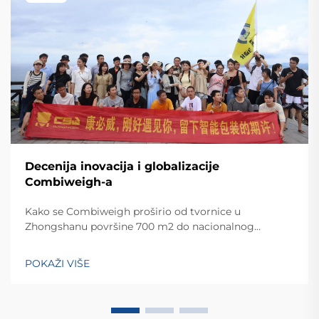
Decenija inovacija i globalizacije
Combiweigh-a
Kako se Combiweigh proširio od tvornice u
Zhongshanu površine 700 m2 do nacionalnog
visokotehnološkog poduzeća koje služi više od 60
zemalja. Otkrijte njihova inteligentna rješenja za
POKAŽI VIŠE
tehtanjezažali globalnu konsultaciju OEM/ODM-a još
danas.