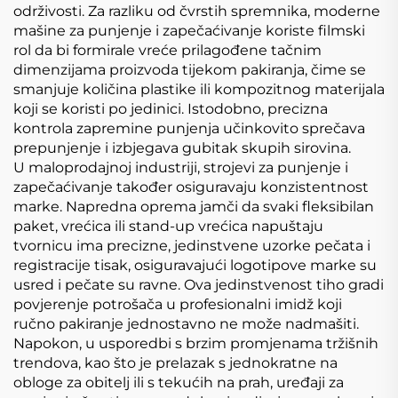
održivosti. Za razliku od čvrstih spremnika, moderne
mašine za punjenje i zapečaćivanje koriste filmski
rol da bi formirale vreće prilagođene tačnim
dimenzijama proizvoda tijekom pakiranja, čime se
smanjuje količina plastike ili kompozitnog materijala
koji se koristi po jedinici. Istodobno, precizna
kontrola zapremine punjenja učinkovito sprečava
prepunjenje i izbjegava gubitak skupih sirovina.
U maloprodajnoj industriji, strojevi za punjenje i
zapečaćivanje također osiguravaju konzistentnost
marke. Napredna oprema jamči da svaki fleksibilan
paket, vrećica ili stand-up vrećica napuštaju
tvornicu ima precizne, jedinstvene uzorke pečata i
registracije tisak, osiguravajući logotipove marke su
usred i pečate su ravne. Ova jedinstvenost tiho gradi
povjerenje potrošača u profesionalni imidž koji
ručno pakiranje jednostavno ne može nadmašiti.
Napokon, u usporedbi s brzim promjenama tržišnih
trendova, kao što je prelazak s jednokratne na
obloge za obitelj ili s tekućih na prah, uređaji za