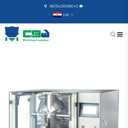
8613425598043
HR