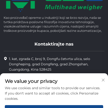
Kao proizvođač opreme u industriji koji se brzo razvija, naša se
tvrtka pridržava poslovne filozofije inovativne tehnologije,
visokokvalitetne usluge i razumnih cijena, nastojeći smanjiti
troškove proizvodnje kupaca, poboljšati razine automatizacije,
Kontaktirajte nas
1. kat, zgrada C, broj 9, Dongfu četvrta ulica, selo
Dongheping, grad Dongfeng, grad Zhongshan,
Guangdong, Kina 528425
8613425598043
We value your privacy
[email protected]
We use cookies and similar tools to provide our services.
If you don't want to accept all cookies, click Personalize
cookies.
Copyright © Zhongshan Combiweigh Automatic Machinery Co.,
Ltd. Sva prava su rezervirana.