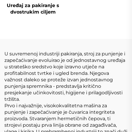
Uređaj za pakiranje s
dvostrukim ciljem
U suvremenoj industriji pakiranja, stroj za punjenje i
zapečaćivanje evoluirao je od jednostavnog uređaja
u strateško sredstvo koje izravno utječe na
profitabilnost tvrtke i ugled brenda. Njegova
važnost daleko se proteže izvan jednostavnog
punjenja spremnika - predstavlja kritično
presjekanje učinkovitosti, higijene i prilagodljivosti
tržišta.
Prvo i najvažnije, visokokvalitetna mašina za
punjenje i zapečaćivanje je čuvarica integriteta
proizvoda. Stvaranjem hermetičnih čepova, ti
strojevi postaju prva linija obrane od zagađivača,
vlage i kisika. U prehrambenoj industriji to znači duži