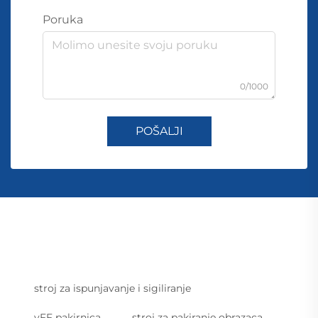
Poruka
0/1000
POŠALJI
stroj za ispunjavanje i sigiliranje
vFF pakirnica
stroj za pakiranje obrazaca