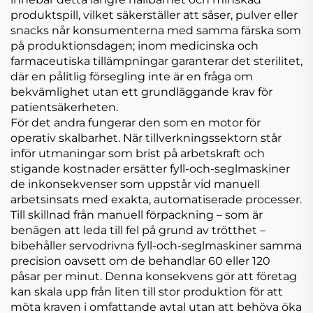
produktspill, vilket säkerställer att såser, pulver eller
snacks når konsumenterna med samma färska som
på produktionsdagen; inom medicinska och
farmaceutiska tillämpningar garanterar det sterilitet,
där en pålitlig försegling inte är en fråga om
bekvämlighet utan ett grundläggande krav för
patientsäkerheten.
För det andra fungerar den som en motor för
operativ skalbarhet. När tillverkningssektorn står
inför utmaningar som brist på arbetskraft och
stigande kostnader ersätter fyll-och-seglmaskiner
de inkonsekvenser som uppstår vid manuell
arbetsinsats med exakta, automatiserade processer.
Till skillnad från manuell förpackning – som är
benägen att leda till fel på grund av trötthet –
bibehåller servodrivna fyll-och-seglmaskiner samma
precision oavsett om de behandlar 60 eller 120
påsar per minut. Denna konsekvens gör att företag
kan skala upp från liten till stor produktion för att
möta kraven i omfattande avtal utan att behöva öka