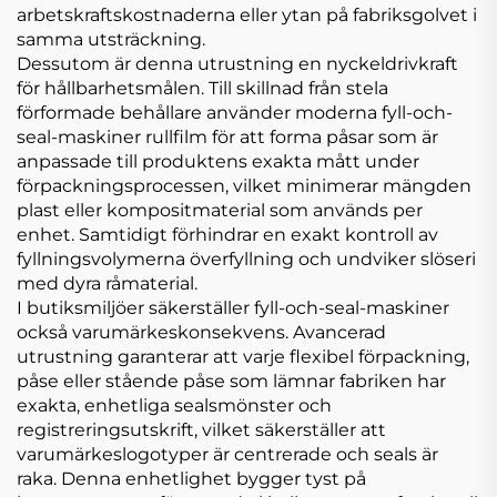
arbetskraftskostnaderna eller ytan på fabriksgolvet i
samma utsträckning.
Dessutom är denna utrustning en nyckeldrivkraft
för hållbarhetsmålen. Till skillnad från stela
förformade behållare använder moderna fyll-och-
seal-maskiner rullfilm för att forma påsar som är
anpassade till produktens exakta mått under
förpackningsprocessen, vilket minimerar mängden
plast eller kompositmaterial som används per
enhet. Samtidigt förhindrar en exakt kontroll av
fyllningsvolymerna överfyllning och undviker slöseri
med dyra råmaterial.
I butiksmiljöer säkerställer fyll-och-seal-maskiner
också varumärkeskonsekvens. Avancerad
utrustning garanterar att varje flexibel förpackning,
påse eller stående påse som lämnar fabriken har
exakta, enhetliga sealsmönster och
registreringsutskrift, vilket säkerställer att
varumärkeslogotyper är centrerade och seals är
raka. Denna enhetlighet bygger tyst på