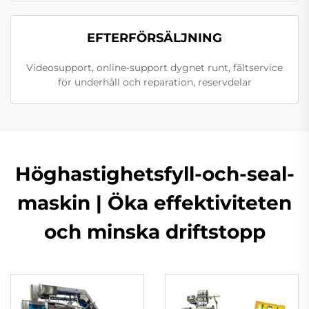
EFTERFÖRSÄLJNING
Videosupport, online-support dygnet runt, fältservice
för underhåll och reparation, reservdelar
Höghastighetsfyll-och-seal-
maskin | Öka effektiviteten
och minska driftstopp