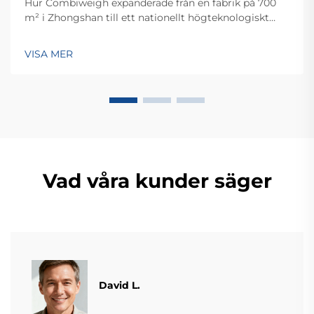
Hur Combiweigh expanderade från en fabrik på 700
m² i Zhongshan till ett nationellt högteknologiskt
företag som betjänar över 60 länder. Upptäck deras
intelligenta vägningslösningar – begär idag en global
VISA MER
OEM/ODM-konsultation.
Vad våra kunder säger
David L.