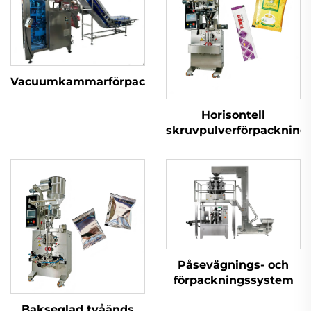
Vacuumkammarförpackningsmaskin
Horisontell
skruvpulverförpacknin
Påsevägnings- och
förpackningssystem
Bakseglad tvåänds