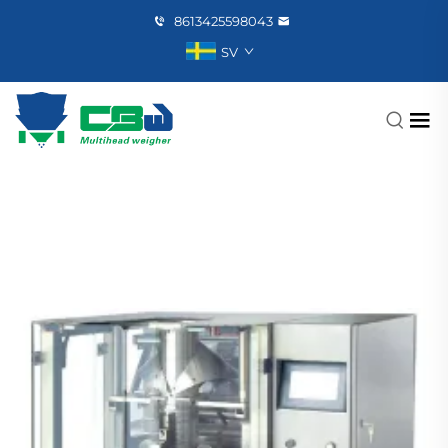
8613425598043
SV