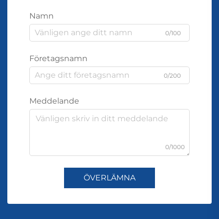
Namn
0/100
Företagsnamn
0/200
Meddelande
0/1000
ÖVERLÄMNA