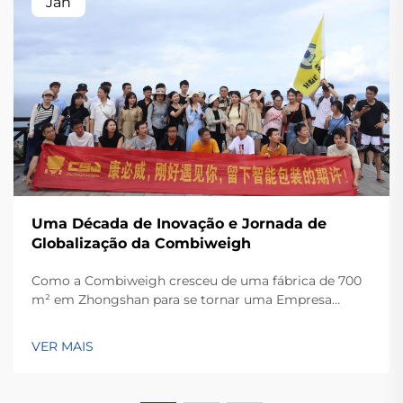
Jan
Uma Década de Inovação e Jornada de
Globalização da Combiweigh
Como a Combiweigh cresceu de uma fábrica de 700
m² em Zhongshan para se tornar uma Empresa
Nacional de Alta Tecnologia, atendendo mais de 60
países. Conheça suas soluções inteligentes de
VER MAIS
pesagem — solicite ainda hoje uma consulta global
OEM/ODM.