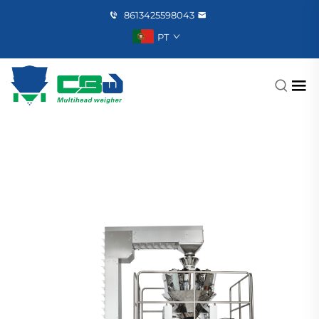
8613425598043
PT