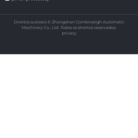
Direitos autorais © Zhongshan Combiweigh Automatic
Machinery Co., Ltd. Todos os direitos reservados.
privacy