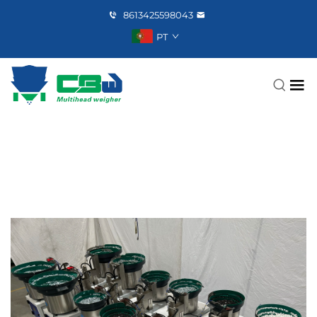
8613425598043
PT