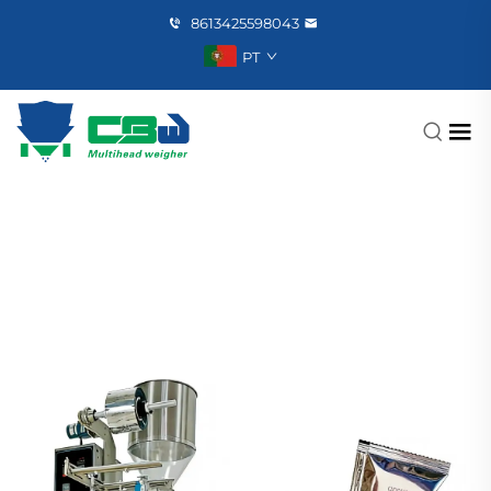
8613425598043
PT