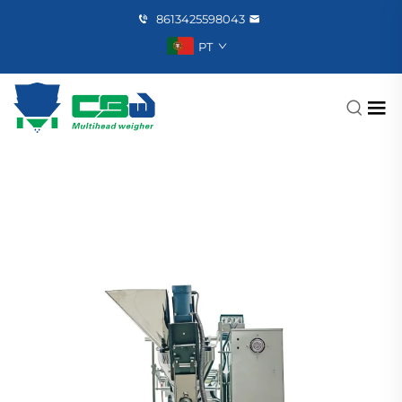
8613425598043
PT