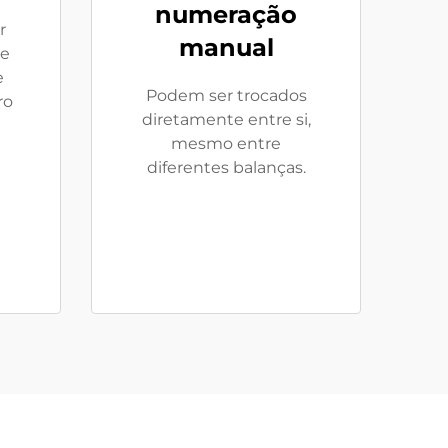
numeração
r
manual
ne
e
Podem ser trocados
ro
diretamente entre si,
mesmo entre
diferentes balanças.