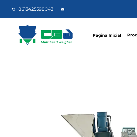
8613425598043
Pro
Página Inicial