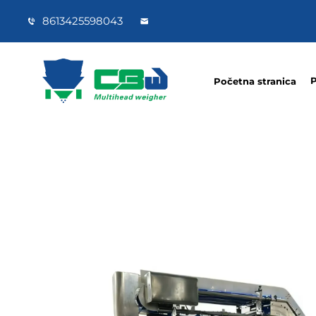
8613425598043
P
Početna stranica