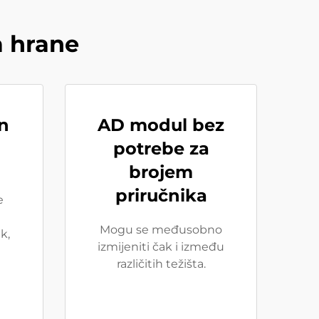
a hrane
n
AD modul bez
potrebe za
brojem
priručnika
e
Mogu se međusobno
k,
izmijeniti čak i između
različitih težišta.