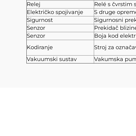
Relej
Relé s čvrstim
Električko spojivanje
S druge oprem
Sigurnost
Sigurnosni prek
Senzor
Prekidač blizin
Senzor
Boja kod elekt
Kodiranje
Stroj za označa
Vakuumski sustav
Vakumska pu