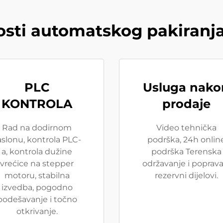
sti automatskog pakiranj
PLC
Usluga nako
KONTROLA
prodaje
Rad na dodirnom
Video tehnička
aslonu, kontrola PLC-
podrška, 24h onlin
a, kontrola dužine
podrška Terenska
vrećice na stepper
održavanje i poprava
motoru, stabilna
rezervni dijelovi.
izvedba, pogodno
podešavanje i točno
otkrivanje.