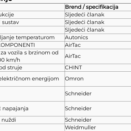
Brend / specifikacija
ukcije
Sljedeći članak
i sustav
Sljedeći članak
Sljedeći članak
ljanje temperaturom
Autonics
KOMPONENTI
AirTac
 za vozila s brzinom od
AirTac
00 km/h
od struje
CHINT
električnom energijom
Omron
Schneider
č napajanja
Schneider
 nuždi
Schneider
Weidmuller