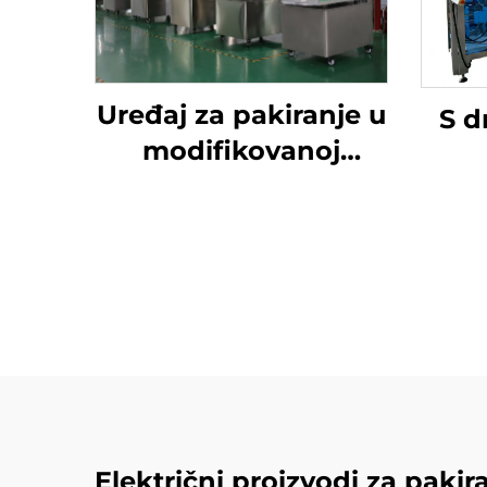
Uređaj za pakiranje u
S d
modifikovanoj
atmosferi
Električni proizvodi za pakir