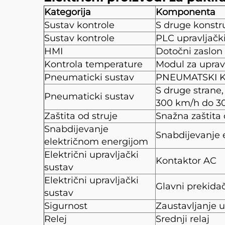
Kategorija
Komponenta
Sustav kontrole
S druge konstr
Sustav kontrole
PLC upravljačk
HMI
Dotočni zaslon
Kontrola temperature
Modul za uprav
Pneumaticki sustav
PNEUMATSKI 
S druge strane,
Pneumaticki sustav
300 km/h do 3
Zaštita od struje
Snažna zaštita 
Snabdijevanje
Snabdijevanje 
električnom energijom
Električni upravljački
Kontaktor AC
sustav
Električni upravljački
Glavni prekida
sustav
Sigurnost
Zaustavljanje u
Relej
Srednji relaj