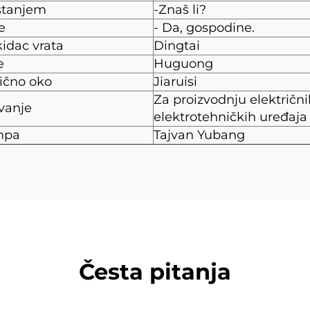
 stanjem
-Znaš li?
e
- Da, gospodine.
idac vrata
Dingtai
e
Huguong
rično oko
Jiaruisi
Za proizvodnju električnih
vanje
elektrotehničkih uređaja
mpa
Tajvan Yubang
Česta pitanja