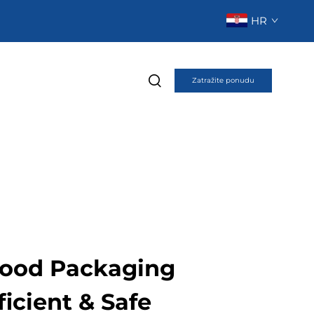
HR
Zatražite ponudu
Food Packaging
ficient & Safe