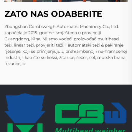
ZATO NAS ODABERITE
Zhongshan Combiweigh Automatic Machinery Co., Ltd.
započela je 2015. godine, smještena u provinciji
Guangdong, Kina. Mi smo vodeći proizvođač multihead
teži, linear teži, provjeriti teži, i automatski teži & pakiranje
rješenje, koji se primjenjuju u prehrambenoj i ne-hrambenoj
industriji, kao što su keksi, žitarice, šećer, sol, morska hrana,
rezance, k