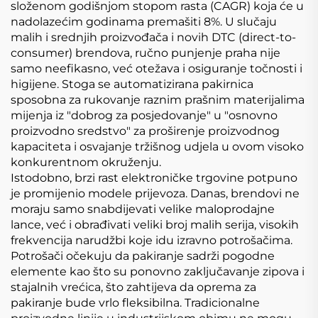
složenom godišnjom stopom rasta (CAGR) koja će u
nadolazećim godinama premašiti 8%. U slučaju
malih i srednjih proizvođača i novih DTC (direct-to-
consumer) brendova, ručno punjenje praha nije
samo neefikasno, već otežava i osiguranje točnosti i
higijene. Stoga se automatizirana pakirnica
sposobna za rukovanje raznim prašnim materijalima
mijenja iz "dobrog za posjedovanje" u "osnovno
proizvodno sredstvo" za proširenje proizvodnog
kapaciteta i osvajanje tržišnog udjela u ovom visoko
konkurentnom okruženju.
Istodobno, brzi rast elektroničke trgovine potpuno
je promijenio modele prijevoza. Danas, brendovi ne
moraju samo snabdijevati velike maloprodajne
lance, već i obrađivati veliki broj malih serija, visokih
frekvencija narudžbi koje idu izravno potrošačima.
Potrošači očekuju da pakiranje sadrži pogodne
elemente kao što su ponovno zaključavanje zipova i
stajalnih vrećica, što zahtijeva da oprema za
pakiranje bude vrlo fleksibilna. Tradicionalne