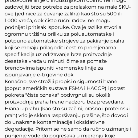
proizvodne linije u industrijskom obimu ne mogu
zadovoljiti brze potrebe za prelaskom na male SKU-
ove (jedinice za čuvanje zaliha) kao što su 500 ili
1.000 vreća, dok čisto ručni radovi ne mogu
podnijeti pritisak isporuke. Ova je razlika stvorila
ogromnu tržišnu priliku za poluautomatske i
potpuno automatske strojeve za pakiranje praha
koji se moraju prilagoditi čestim promjenama
specifikacija uz održavanje brze proizvodnje
desetaka vreća u minuti, čime se pomaže
brendovima ispuniti vremenske linije za
ispunjavanje e-trgovine dok
Konačno, sve strožiji propisi o sigurnosti hrane
(poput američkih sustava FSMA i HACCP) i porast
pokreta "čista oznaka" podvrgnuli su okoliš
proizvodnje praha hrane nadzoru bez presedana.
Hrana u prahu (kao što su začini, brašno i proteinski
prah) vrlo je sklona raspršivanju prašine, što dovodi
do unakrsne kontaminacije i oksidativne
degradacije. Pritom se ne samo da ručno uzimanje i
punjenje vode do pogrešaka u mjerenju koje