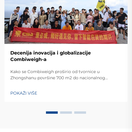
Decenija inovacija i globalizacije
Combiweigh-a
Kako se Combiweigh proširio od tvornice u
Zhongshanu površine 700 m2 do nacionalnog
visokotehnološkog poduzeća koje služi više od 60
zemalja. Otkrijte njihova inteligentna rješenja za
POKAŽI VIŠE
tehtanjezažali globalnu konsultaciju OEM/ODM-a još
danas.