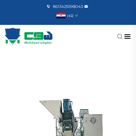
8613425598043
HR