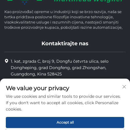
Kao proizvođač opreme u industriji koji se brzo razvija, naša se
tvrtka pridržava poslovne filozofije inovativne tehnologije,
visokokvalitetne usluge i razumnih cijena, nastojeći smanjiti
troškove proizvodnje kupaca, poboljšati razine automatizacije,
Kontaktirajte nas
1. kat, zgrada C, broj 9, Dongfu četvrta ulica, selo
Dongheping, grad Dongfeng, grad Zhongshan,
Guangdong, Kina 528425
8613425598043
We value your privacy
[email protected]
We use cookies and similar tools to provide our services.
If you don't want to accept all cookies, click Personalize
cookies.
Copyright © Zhongshan Combiweigh Automatic Machinery Co.,
Ltd. Sva prava su rezervirana.
Accept all
privatnost