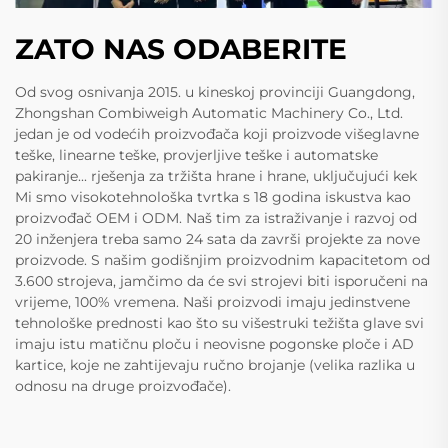
ZATO NAS ODABERITE
Od svog osnivanja 2015. u kineskoj provinciji Guangdong,
Zhongshan Combiweigh Automatic Machinery Co., Ltd.
jedan je od vodećih proizvođača koji proizvode višeglavne
teške, linearne teške, provjerljive teške i automatske
pakiranje... rješenja za tržišta hrane i hrane, uključujući kek
Mi smo visokotehnološka tvrtka s 18 godina iskustva kao
proizvođač OEM i ODM. Naš tim za istraživanje i razvoj od
20 inženjera treba samo 24 sata da završi projekte za nove
proizvode. S našim godišnjim proizvodnim kapacitetom od
3.600 strojeva, jamčimo da će svi strojevi biti isporučeni na
vrijeme, 100% vremena. Naši proizvodi imaju jedinstvene
tehnološke prednosti kao što su višestruki težišta glave svi
imaju istu matičnu ploču i neovisne pogonske ploče i AD
kartice, koje ne zahtijevaju ručno brojanje (velika razlika u
odnosu na druge proizvođače).