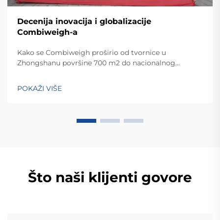
Decenija inovacija i globalizacije
Combiweigh-a
Kako se Combiweigh proširio od tvornice u
Zhongshanu površine 700 m2 do nacionalnog
visokotehnološkog poduzeća koje služi više od 60
zemalja. Otkrijte njihova inteligentna rješenja za
POKAŽI VIŠE
tehtanjezažali globalnu konsultaciju OEM/ODM-a još
danas.
Što naši klijenti govore