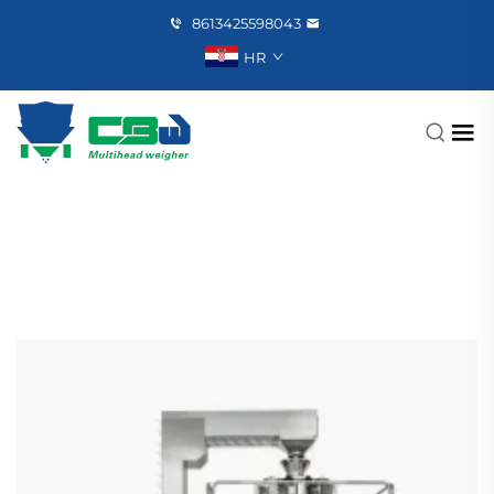
8613425598043
HR