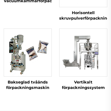
Vacuumkammarförpackningsmaskin
Horisontell
skruvpulverförpacknin
Bakseglad tvåänds
Vertikalt
förpackningsmaskin
förpackningssystem