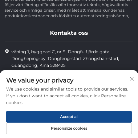
följer vårt företag affärsfilosofin innovativ teknik, högkvalitativ
service och rimliga priser, med målet att minska kundernas
produktionskostnader och förbättra automatiseringsnivåerna,
Kontakta oss
våning 1, byggnad C, nr 9, Dongfu fjärde gata,
Dongheping-by, Dongfeng-stad, Zhongshan-stad,
Guangdong, Kina 528425
8613425598043
We value your privacy
[email protected]
We use cookies and similar tools to provide our services.
If you don't want to accept all cookies, click Personalize
cookies.
Upphovsrätt © Zhongshan Combiweigh Automatic Machinery
Co., Ltd. Alla rättigheter förbehållna.
Accept all
privatliv
Personalize cookies