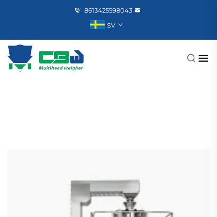
8613425598043
SV