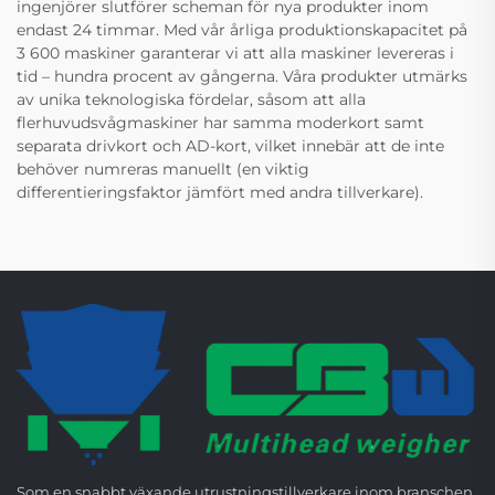
ingenjörer slutförer scheman för nya produkter inom
endast 24 timmar. Med vår årliga produktionskapacitet på
3 600 maskiner garanterar vi att alla maskiner levereras i
tid – hundra procent av gångerna. Våra produkter utmärks
av unika teknologiska fördelar, såsom att alla
flerhuvudsvågmaskiner har samma moderkort samt
separata drivkort och AD-kort, vilket innebär att de inte
behöver numreras manuellt (en viktig
differentieringsfaktor jämfört med andra tillverkare).
Som en snabbt växande utrustningstillverkare inom branschen