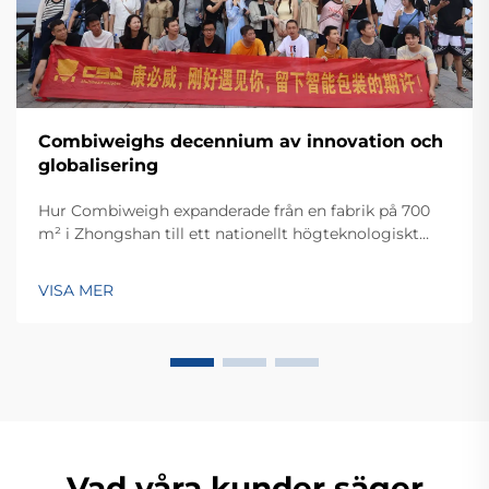
Combiweighs decennium av innovation och
globalisering
Hur Combiweigh expanderade från en fabrik på 700
m² i Zhongshan till ett nationellt högteknologiskt
företag som betjänar över 60 länder. Upptäck deras
intelligenta vägningslösningar – begär idag en global
VISA MER
OEM/ODM-konsultation.
Vad våra kunder säger