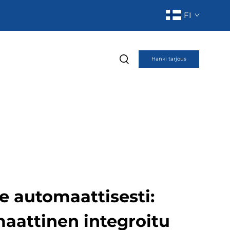
FI
Hanki tarjous
 automaattisesti:
maattinen integroitu