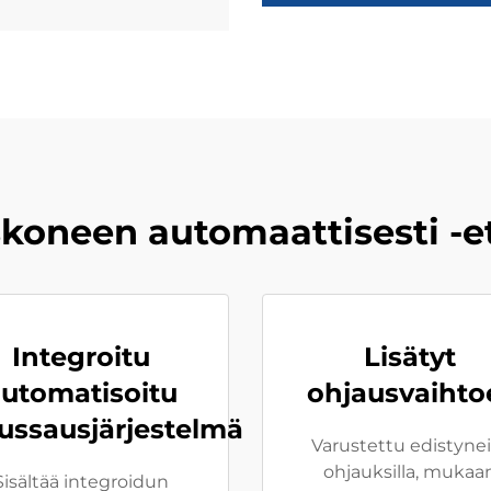
koneen automaattisesti -et
Integroitu
Lisätyt
utomatisoitu
ohjausvaihto
ussausjärjestelmä
Varustettu edistynei
ohjauksilla, mukaa
Sisältää integroidun