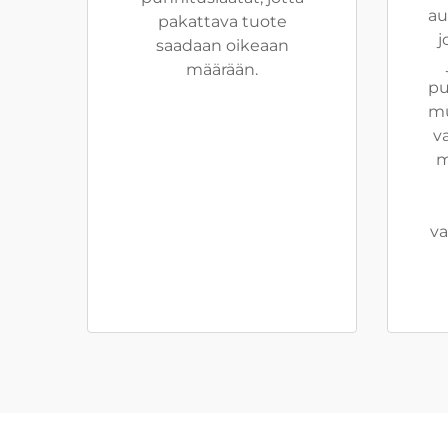
au
pakattava tuote
j
saadaan oikeaan
määrään.
pu
mu
v
m
va