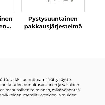
inen
Pystysuuntainen
nen
pakkausjärjestelmä
e
tö, tarkka punnitus, määrätty täyttö,
n tarkkuuden punnitusanturien ja vakaiden
rvaa manuaalisen toiminnan, mikä vähentää
arvikkeiden, metallituotteiden ja muiden