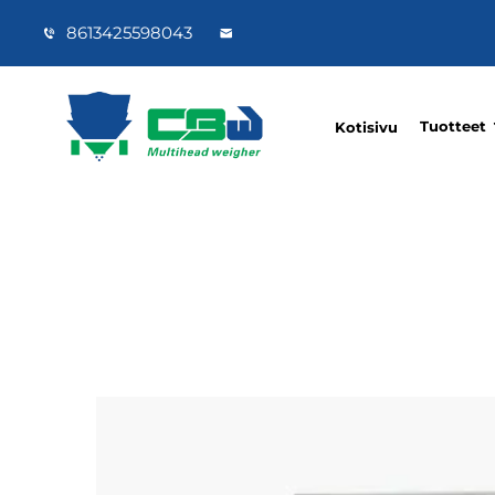
8613425598043
Tuotteet
Kotisivu