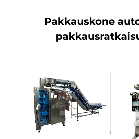
Pakkauskone autom
pakkausratkaisu 