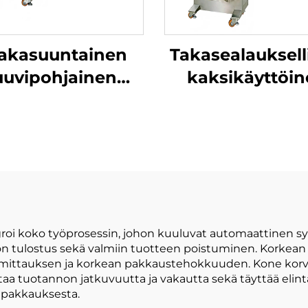
akasuuntainen
Takasealauksell
uuvipohjainen
kaksikäyttöi
hepakkauskone
pakkauskon
 koko työprosessin, johon kuuluvat automaattinen syöt
on tulostus sekä valmiin tuotteen poistuminen. Korkea
kan mittauksen ja korkean pakkaustehokkuuden. Kone ko
a tuotannon jatkuvuutta ja vakautta sekä täyttää elint
 pakkauksesta.