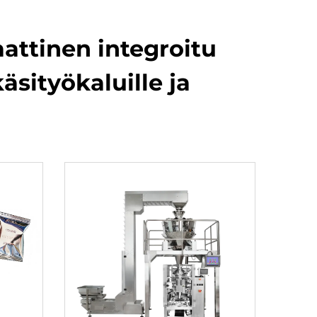
attinen integroitu
äsityökaluille ja