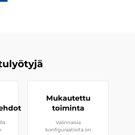
ulyötyjä
Mukautettu
ehdot
toiminta
llä
Valinnaisia
n
konfiguraatioita on