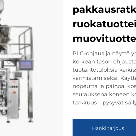
pakkausratka
ruokatuotteil
muovituottei
PLC-ohjaus ja näyttö y
korkean tason ohjausta
tuotantotuloksia kaiki
varmistamiseksi. Käyttä
nopeutta ja painoa, ko
seurauksena koneen ka
tarkkuus – pysyvät säil
Hanki tarjous