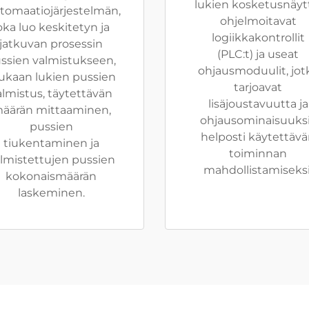
lukien kosketusnäyt
tomaatiojärjestelmän,
ohjelmoitavat
oka luo keskitetyn ja
logiikkakontrollit
jatkuvan prosessin
(PLC:t) ja useat
ssien valmistukseen,
ohjausmoduulit, jot
kaan lukien pussien
tarjoavat
almistus, täytettävän
lisäjoustavuutta ja
äärän mittaaminen,
ohjausominaisuuks
pussien
helposti käytettäv
tiukentaminen ja
toiminnan
lmistettujen pussien
mahdollistamiseksi
kokonaismäärän
laskeminen.