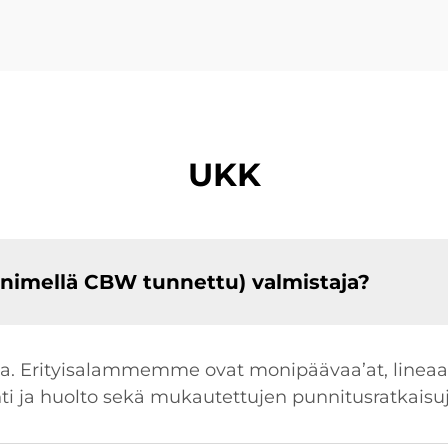
UKK
imellä CBW tunnettu) valmistaja?
ja. Erityisalammemme ovat monipäävaa’at, lineaari
nti ja huolto sekä mukautettujen punnitusratkaisu