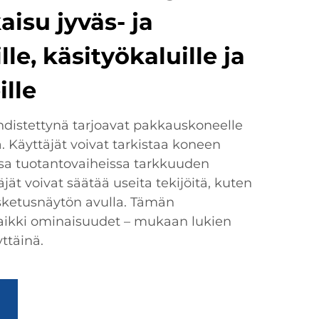
isu jyväs- ja
le, käsityökaluille ja
lle
hdistettynä tarjoavat pakkauskoneelle
. Käyttäjät voivat tarkistaa koneen
ssa tuotantovaiheissa tarkkuuden
jät voivat säätää useita tekijöitä, kuten
sketusnäytön avulla. Tämän
ikki ominaisuudet – mukaan lukien
yttäinä.