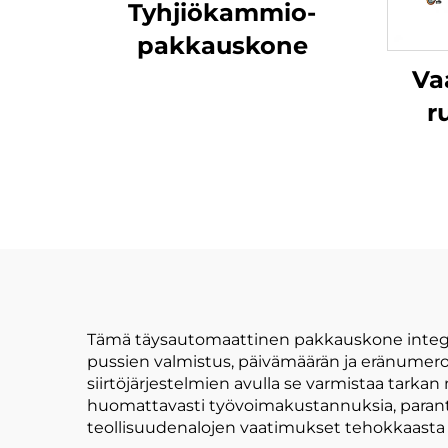
Tyhjiökammio-
pakkauskone
Va
r
jau
Tämä täysautomaattinen pakkauskone integroi
pussien valmistus, päivämäärän ja eränumer
siirtöjärjestelmien avulla se varmistaa tar
huomattavasti työvoimakustannuksia, paranta
teollisuudenalojen vaatimukset tehokkaasta