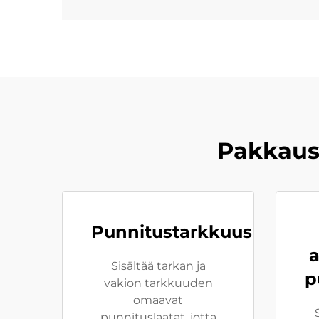
Pakkaus
Punnitustarkkuus
a
Sisältää tarkan ja
p
vakion tarkkuuden
omaavat
punnituslaatat, jotta