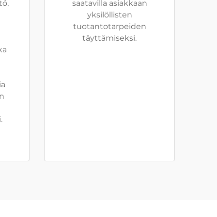
tö,
saatavilla asiakkaan
yksilöllisten
tuotantotarpeiden
täyttämiseksi.
ka
ia
än
.