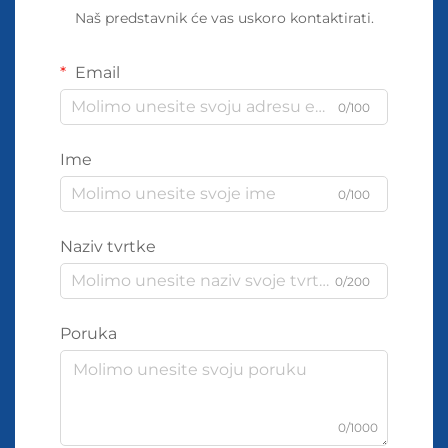
Naš predstavnik će vas uskoro kontaktirati.
Email
0/100
Ime
0/100
Naziv tvrtke
0/200
Poruka
0/1000