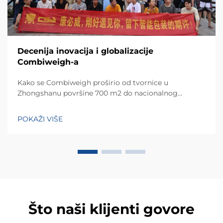
Decenija inovacija i globalizacije
Combiweigh-a
Kako se Combiweigh proširio od tvornice u
Zhongshanu površine 700 m2 do nacionalnog
visokotehnološkog poduzeća koje služi više od 60
zemalja. Otkrijte njihova inteligentna rješenja za
POKAŽI VIŠE
tehtanjezažali globalnu konsultaciju OEM/ODM-a još
danas.
Što naši klijenti govore