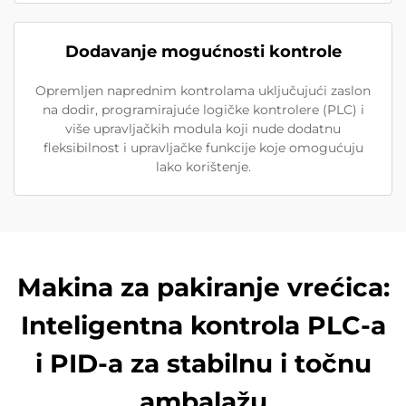
Dodavanje mogućnosti kontrole
Opremljen naprednim kontrolama uključujući zaslon
na dodir, programirajuće logičke kontrolere (PLC) i
više upravljačkih modula koji nude dodatnu
fleksibilnost i upravljačke funkcije koje omogućuju
lako korištenje.
Makina za pakiranje vrećica:
Inteligentna kontrola PLC-a
i PID-a za stabilnu i točnu
ambalažu