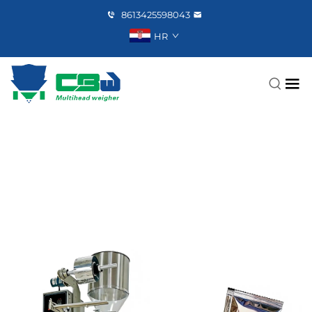
8613425598043
HR