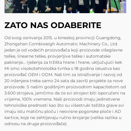
ZATO NAS ODABERITE
Od svog osnivanja 2015. u kineskoj provinciji Guangdong,
Zhongshan Combiweigh Automatic Machinery Co., Ltd.
jedan je od vodećih proizvođača koji proizvode višeglavne
teške, linearne teške, provjerljive teške i automatske
pakiranje... rješenja za tržišta hrane i hrane, uključujući kek
Mi smo visokotehnološka tvrtka s 18 godina iskustva kao
proizvođač OEM i ODM. Naš tim za istraživanje i razvoj od
20 inženjera treba samo 24 sata da završi projekte za nove
proizvode. S našim godišnjim proizvodnim kapacitetom od
3.600 strojeva, jamčimo da će svi strojevi biti isporučeni na
vrijeme, 100% vremena. Naši proizvodi imaju jedinstvene
tehnološke prednosti kao što su višestruki težišta glave svi
imaju istu matičnu ploču i neovisne pogonske ploče i AD
kartice, koje ne zahtijevaju ručno brojanje (velika razlika u
odnosu na druge proizvođače).