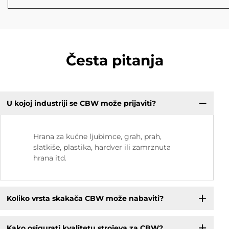
Česta pitanja
U kojoj industriji se CBW može prijaviti?
Hrana za kućne ljubimce, grah, prah,
slatkiše, plastika, hardver ili zamrznuta
hrana itd.
Koliko vrsta skakača CBW može nabaviti?
Kako osigurati kvalitetu strojeva za CBW?