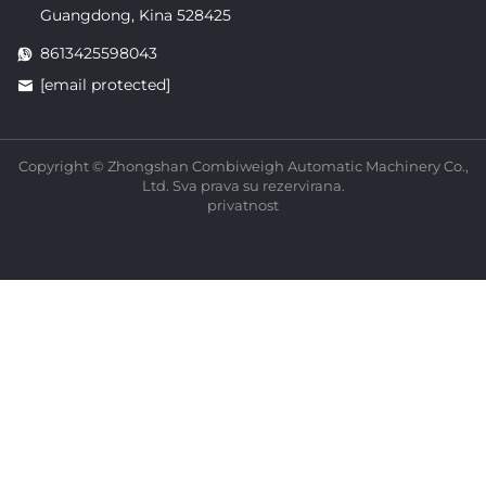
Guangdong, Kina 528425
8613425598043
[email protected]
Copyright © Zhongshan Combiweigh Automatic Machinery Co.,
Ltd. Sva prava su rezervirana.
privatnost