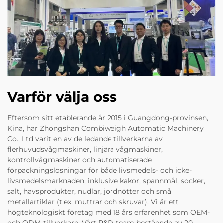
Varför välja oss
Eftersom sitt etablerande år 2015 i Guangdong-provinsen,
Kina, har Zhongshan Combiweigh Automatic Machinery
Co., Ltd varit en av de ledande tillverkarna av
flerhuvudsvågmaskiner, linjära vågmaskiner,
kontrollvågmaskiner och automatiserade
förpackningslösningar för både livsmedels- och icke-
livsmedelsmarknaden, inklusive kakor, spannmål, socker,
salt, havsprodukter, nudlar, jordnötter och små
metallartiklar (t.ex. muttrar och skruvar). Vi är ett
högteknologiskt företag med 18 års erfarenhet som OEM-
och ODM-tillverkare. Vårt R&D-team bestående av 20