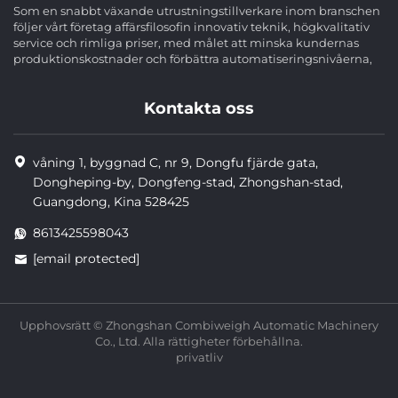
Som en snabbt växande utrustningstillverkare inom branschen
följer vårt företag affärsfilosofin innovativ teknik, högkvalitativ
service och rimliga priser, med målet att minska kundernas
produktionskostnader och förbättra automatiseringsnivåerna,
Kontakta oss
våning 1, byggnad C, nr 9, Dongfu fjärde gata,
Dongheping-by, Dongfeng-stad, Zhongshan-stad,
Guangdong, Kina 528425
8613425598043
[email protected]
Upphovsrätt © Zhongshan Combiweigh Automatic Machinery
Co., Ltd. Alla rättigheter förbehållna.
privatliv