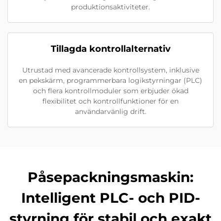
produktionsaktiviteter.
Tillagda kontrollalternativ
Utrustad med avancerade kontrollsystem, inklusive
en pekskärm, programmerbara logikstyrningar (PLC)
och flera kontrollmoduler som erbjuder ökad
flexibilitet och kontrollfunktioner för en
användarvänlig drift.
Påsepackningsmaskin:
Intelligent PLC- och PID-
styrning för stabil och exakt