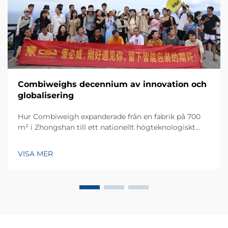
Combiweighs decennium av innovation och
globalisering
Hur Combiweigh expanderade från en fabrik på 700
m² i Zhongshan till ett nationellt högteknologiskt
företag som betjänar över 60 länder. Upptäck deras
intelligenta vägningslösningar – begär idag en global
VISA MER
OEM/ODM-konsultation.