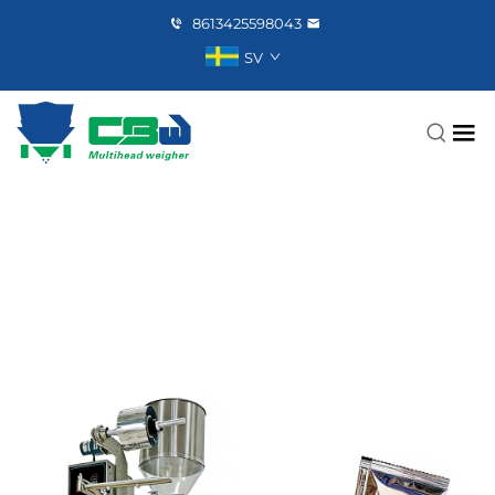
8613425598043
SV