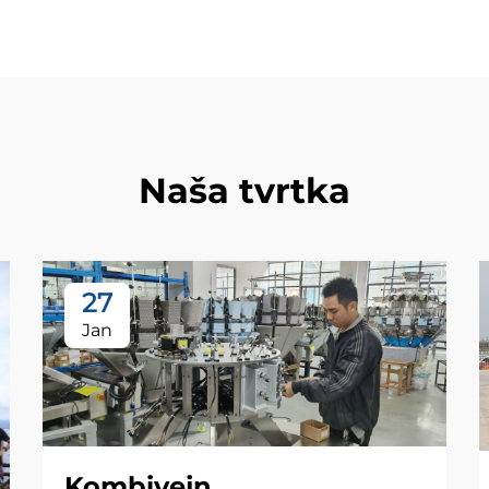
Naša tvrtka
27
Jan
Kombivejn