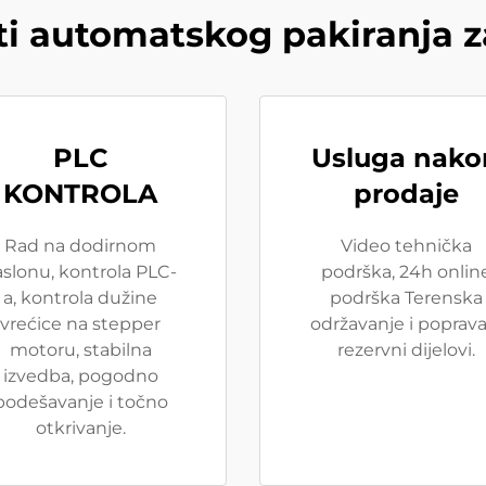
i automatskog pakiranja z
PLC
Usluga nako
KONTROLA
prodaje
Rad na dodirnom
Video tehnička
aslonu, kontrola PLC-
podrška, 24h onlin
a, kontrola dužine
podrška Terenska
vrećice na stepper
održavanje i poprava
motoru, stabilna
rezervni dijelovi.
izvedba, pogodno
podešavanje i točno
otkrivanje.