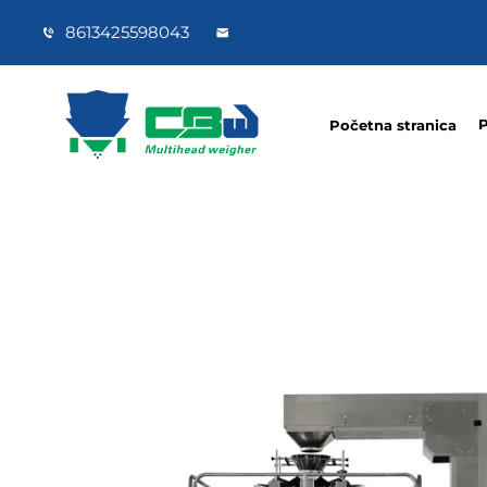
8613425598043
P
Početna stranica