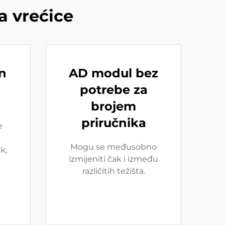
a vrećice
n
AD modul bez
potrebe za
brojem
priručnika
e
Mogu se međusobno
k,
izmijeniti čak i između
različitih težišta.