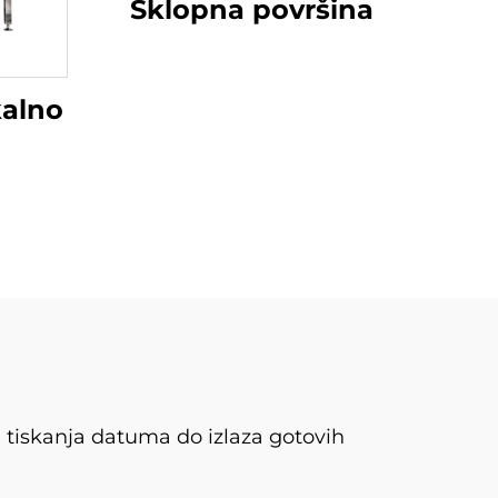
Sklopna površina
kalno
, tiskanja datuma do izlaza gotovih