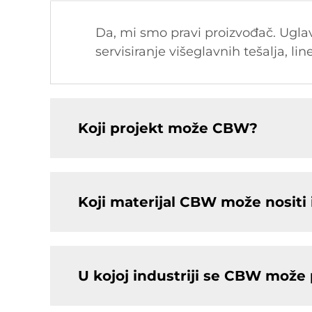
Da, mi smo pravi proizvođač. Uglavn
servisiranje višeglavnih tešalja, lin
Koji projekt može CBW?
Koji materijal CBW može nositi i
U kojoj industriji se CBW može p