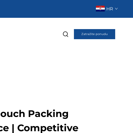
HR
Zatražite ponudu
Pouch Packing
ce | Competitive