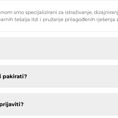
om smo specijalizirani za istraživanje, dizajniran
earnih tešalja itd. i pružanje prilagođenih rješenja 
 pakirati?
rijaviti?