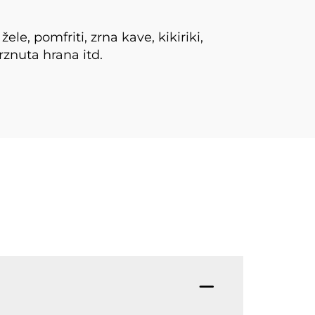
le, pomfriti, zrna kave, kikiriki,
rznuta hrana itd.