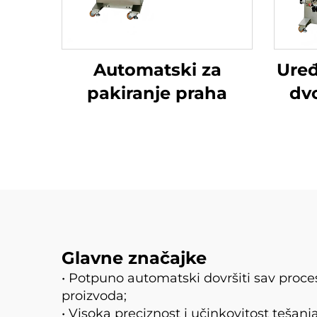
Automatski za
Uređ
pakiranje praha
dv
Glavne značajke
• Potpuno automatski dovršiti sav proces
proizvoda;
• Visoka preciznost i učinkovitost tešanj