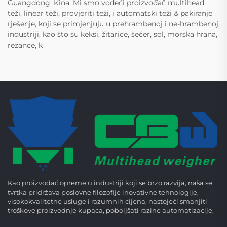
Guangdong, Kina. Mi smo vodeći proizvođač multihead
teži, linear teži, provjeriti teži, i automatski teži & pakiranje
rješenje, koji se primjenjuju u prehrambenoj i ne-hrambenoj
industriji, kao što su keksi, žitarice, šećer, sol, morska hrana,
rezance, k
Kao proizvođač opreme u industriji koji se brzo razvija, naša se
tvrtka pridržava poslovne filozofije inovativne tehnologije,
visokokvalitetne usluge i razumnih cijena, nastojeći smanjiti
troškove proizvodnje kupaca, poboljšati razine automatizacije,