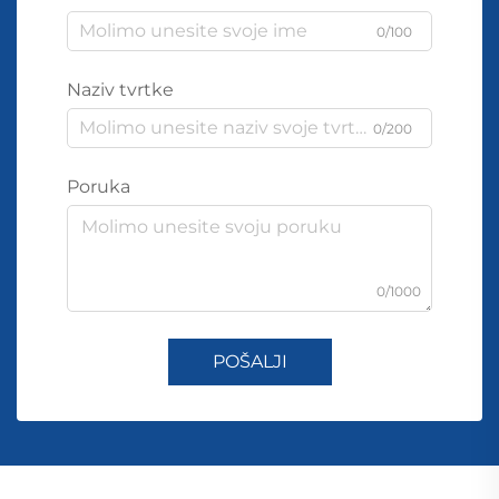
0/100
Naziv tvrtke
0/200
Poruka
0/1000
POŠALJI