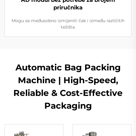
AD modul bez potrebe za brojem
priručnika
Mogu se međusobno izmijeniti čak i između različitih
težišta.
Automatic Bag Packing
Machine | High-Speed,
Reliable & Cost-Effective
Packaging