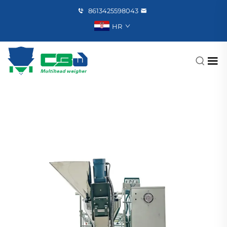
8613425598043
HR