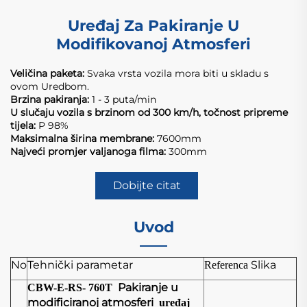
Uređaj Za Pakiranje U
Modifikovanoj Atmosferi
Veličina paketa:
Svaka vrsta vozila mora biti u skladu s
ovom Uredbom.
Brzina pakiranja:
1 - 3 puta/min
U slučaju vozila s brzinom od 300 km/h, točnost pripreme
tijela:
P 98%
Maksimalna širina membrane:
7600mm
Najveći promjer valjanoga filma:
300mm
Dobijte citat
Uvod
No
Tehnički parametar
Slika
Referenca
Pakiranje u
CBW-E-RS-
760
T
modificiranoj atmosferi
uređaj