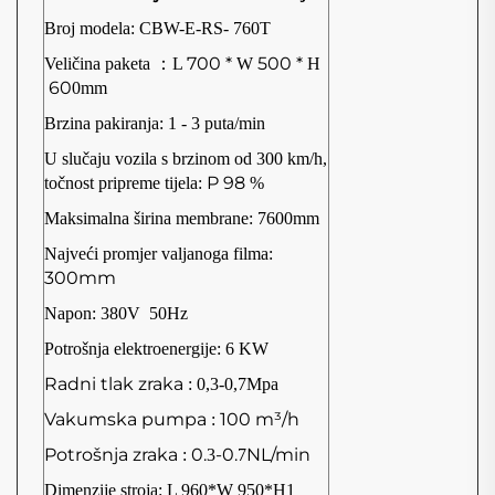
Broj modela: CBW-E-RS-
760
T
700 *
500 *
Veličina paketa
：
L
W
H
60
0mm
Brzina pakiranja:
1 - 3 puta/min
U slučaju vozila s brzinom od 300 km/h,
P 98
točnost pripreme tijela:
%
Maksimalna širina membrane:
760
0mm
Najveći promjer valjanoga filma:
300mm
Napon:
380V
50Hz
Potrošnja elektroenergije:
6
KW
Radni tlak zraka
: 0,3-0,7Mpa
Vakumska pumpa
100 m³/h
:
Potrošnja zraka
0.
-0.
NL/min
:
3
7
Dimenzije stroja: L
96
0*W
95
0*H1