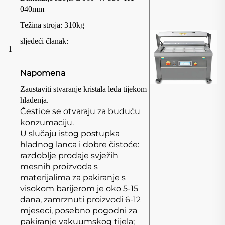
04
0mm
Težina stroja:
310kg
sljedeći članak:
1
Napomena
Zaustaviti stvaranje kristala leda tijekom
hlađenja.
Čestice se otvaraju za buduću
konzumaciju.
U slučaju istog postupka
hladnog lanca i dobre čistoće:
razdoblje prodaje svježih
mesnih proizvoda s
materijalima za pakiranje s
visokom barijerom je oko 5-15
dana, zamrznuti proizvodi 6-12
mjeseci, posebno pogodni za
pakiranje vakuumskog tijela;