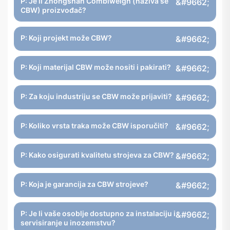
P: Je li Zhongshan Combiweigh (naziva se
CBW) proizvođač?
P: Koji projekt može CBW?
P: Koji materijal CBW može nositi i pakirati?
P: Za koju industriju se CBW može prijaviti?
P: Koliko vrsta traka može CBW isporučiti?
P: Kako osigurati kvalitetu strojeva za CBW?
P: Koja je garancija za CBW strojeve?
P: Je li vaše osoblje dostupno za instalaciju i
servisiranje u inozemstvu?