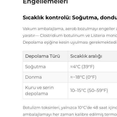
Engellemeleri
Sıcaklık kontrolü: Soğutma, dond
Vakum ambalajlama, aerob bozulmayı engeller anc
yaratır—
Clostridium botulinum
ve
Listeria mon
Depolama eşiğine kesin uyulması gerekmektedir
Depolama Türü
Sıcaklık aralığı
Soğutma
≈4°C (39°F)
Donma
≈−18°C (0°F)
Kuru ve serin
10–15°C (50–59°F)
depolama
Botulizm toksinleri, yalnızca 10°C’de 48 saat için
ambalajlamayı her zaman kalibre edilmiş termome