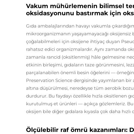
Vakum mühürlemenin bilimsel teme
oksidasyonunu bastırmak için oksi
Gıda ambalajlarından havayı vakumla çıkardığı
mikroorganizmanın yaşayamayacağı oksijensiz b
çoğalabilmeleri için oksijene ihtiyaç duyan Pseud
rahatsız edici organizmalardır. Aynı zamanda oksi
zamanla rancid (oksitlenmiş) hâle gelmesine ned
etkinin birleşimi, gıdaların taze görünmesini, lezz
parçalanabilen önemli besin öğelerini — örneğin
Preservation Science dergisinde yayımlanan bir a
altına düşürülmesi, neredeyse tüm aerobik bozul
durdurur. Bu faydayı özellikle hızla oksitlenen gı
kurutulmuş et ürünleri — açıkça gözlemleriz. Bu
oksijen bile diğer gıdalara kıyasla çok daha hızlı 
Ölçülebilir raf ömrü kazanımları: