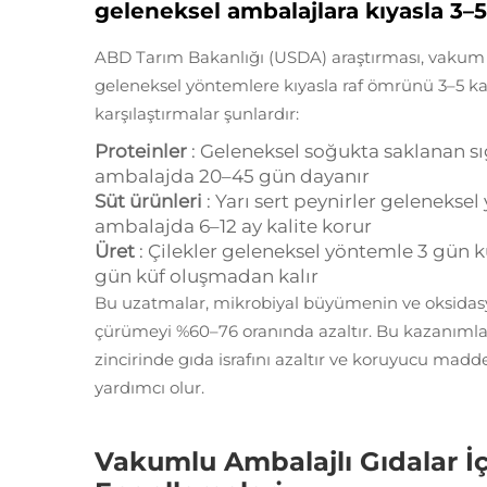
geleneksel ambalajlara kıyasla 3–
ABD Tarım Bakanlığı (USDA) araştırması, vakum am
geleneksel yöntemlere kıyasla raf ömrünü 3–5 k
karşılaştırmalar şunlardır:
Proteinler
: Geleneksel soğukta saklanan s
ambalajda 20–45 gün dayanır
Süt ürünleri
: Yarı sert peynirler gelenekse
ambalajda 6–12 ay kalite korur
Üret
: Çilekler geleneksel yöntemle 3 gün 
gün küf oluşmadan kalır
Bu uzatmalar, mikrobiyal büyümenin ve oksidas
çürümeyi %60–76 oranında azaltır. Bu kazanımlar, 
zincirinde gıda israfını azaltır ve koruyucu ma
yardımcı olur.
Vakumlu Ambalajlı Gıdalar İç