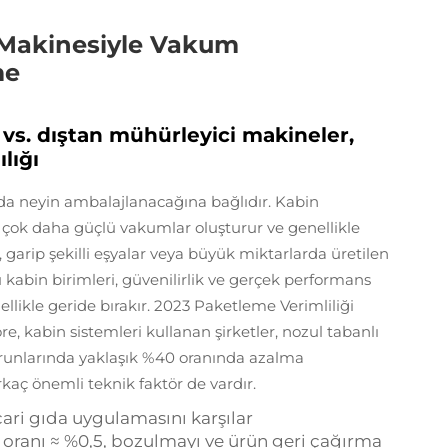
Makinesiyle Vakum
me
i vs. dıştan mühürleyici makineler,
lığı
a neyin ambalajlanacağına bağlıdır. Kabin
 çok daha güçlü vakumlar oluşturur ve genellikle
garip şekilli eşyalar veya büyük miktarlarda üretilen
 Bu kabin birimleri, güvenilirlik ve gerçek performans
llikle geride bırakır. 2023 Paketleme Verimliliği
re, kabin sistemleri kullanan şirketler, nozul tabanlı
runlarında yaklaşık %40 oranında azalma
kaç önemli teknik faktör de vardır.
cari gıda uygulamasını karşılar
 oranı ≈ %0,5, bozulmayı ve ürün geri çağırma