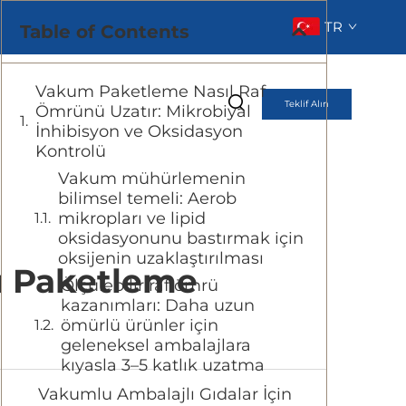
TR
Table of Contents
Vakum Paketleme Nasıl Raf
Teklif Alın
Ömrünü Uzatır: Mikrobiyal
İnhibisyon ve Oksidasyon
Kontrolü
Vakum mühürlemenin
bilimsel temeli: Aerob
mikropları ve lipid
oksidasyonunu bastırmak için
oksijenin uzaklaştırılması
u Paketleme
Ölçülebilir raf ömrü
kazanımları: Daha uzun
ömürlü ürünler için
geleneksel ambalajlara
kıyasla 3–5 katlık uzatma
Vakumlu Ambalajlı Gıdalar İçin