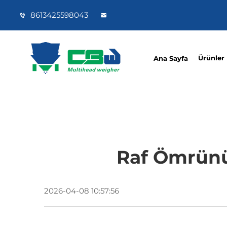
8613425598043
Ürünler
Ana Sayfa
Raf Ömrünü
2026-04-08 10:57:56