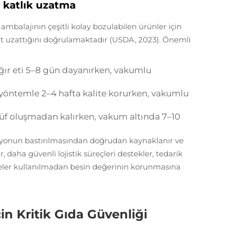
5 katlık uzatma
balajının çeşitli kolay bozulabilen ürünler için
at uzattığını doğrulamaktadır (USDA, 2023). Önemli
ığır eti 5–8 gün dayanırken, vakumlu
l yöntemle 2–4 hafta kalite korurken, vakumlu
küf oluşmadan kalırken, vakum altında 7–10
yonun bastırılmasından doğrudan kaynaklanır ve
daha güvenli lojistik süreçleri destekler, tedarik
ddeler kullanılmadan besin değerinin korunmasına
in Kritik Gıda Güvenliği