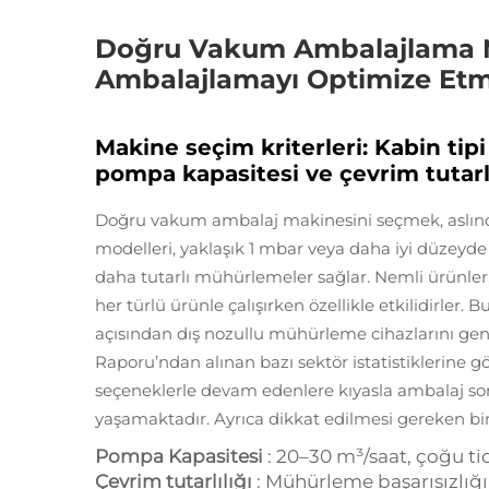
Doğru Vakum Ambalajlama 
Ambalajlamayı Optimize Et
Makine seçim kriterleri: Kabin tip
pompa kapasitesi ve çevrim tutarlı
Doğru vakum ambalaj makinesini seçmek, aslınd
modelleri, yaklaşık 1 mbar veya daha iyi düzeyde
daha tutarlı mühürlemeler sağlar. Nemli ürünler, 
her türlü ürünle çalışırken özellikle etkilidirler.
açısından dış nozullu mühürleme cihazlarını gene
Raporu’ndan alınan bazı sektör istatistiklerine gö
seçeneklerle devam edenlere kıyasla ambalaj so
yaşamaktadır. Ayrıca dikkat edilmesi gereken bir
Pompa Kapasitesi
: 20–30 m³/saat, çoğu ti
Çevrim tutarlılığı
: Mühürleme başarısızlığı