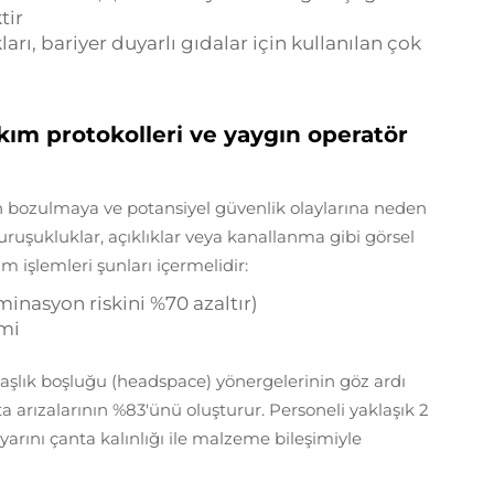
tir
rı, bariyer duyarlı gıdalar için kullanılan çok
ım protokolleri ve yaygın operatör
n bozulmaya ve potansiyel güvenlik olaylarına neden
buruşukluklar, açıklıklar veya kanallanma gibi görsel
 işlemleri şunları içermelidir:
inasyon riskini %70 azaltır)
imi
 başlık boşluğu (headspace) yönergelerinin göz ardı
a arızalarının %83'ünü oluşturur. Personeli yaklaşık 2
arını çanta kalınlığı ile malzeme bileşimiyle