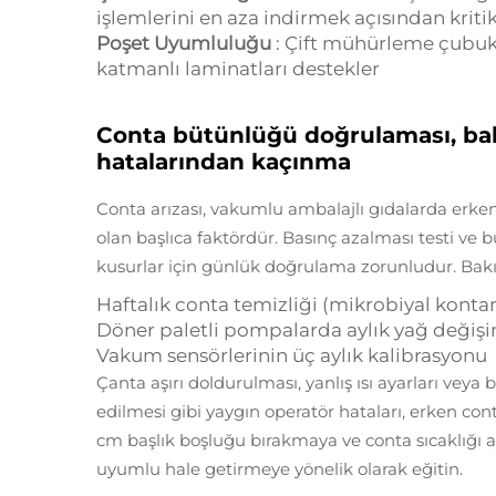
işlemlerini en aza indirmek açısından kritik
Poşet Uyumluluğu
: Çift mühürleme çubukla
katmanlı laminatları destekler
Conta bütünlüğü doğrulaması, bak
hatalarından kaçınma
Conta arızası, vakumlu ambalajlı gıdalarda erke
olan başlıca faktördür. Basınç azalması testi ve 
kusurlar için günlük doğrulama zorunludur. Bakım
Haftalık conta temizliği (mikrobiyal kontam
Döner paletli pompalarda aylık yağ değiş
Vakum sensörlerinin üç aylık kalibrasyonu
Çanta aşırı doldurulması, yanlış ısı ayarları veya
edilmesi gibi yaygın operatör hataları, erken cont
cm başlık boşluğu bırakmaya ve conta sıcaklığı ay
uyumlu hale getirmeye yönelik olarak eğitin.