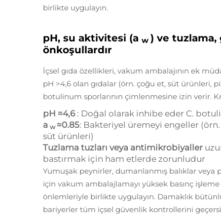
birlikte uygulayın.
pH, su aktivitesi (a
) ve tuzlama,
w
önkoşullardır
İçsel gıda özellikleri, vakum ambalajının ek müd
pH >4,6 olan gıdalar (örn. çoğu et, süt ürünleri, 
botulinum
sporlarının çimlenmesine izin verir. Kr
pH ≈4,6
: Doğal olarak inhibe eder
C. botu
a
≈0.85
: Bakteriyel üremeyi engeller (örn.
w
süt ürünleri)
Tuzlama tuzları veya antimikrobiyaller
uzu
bastırmak için ham etlerde zorunludur
Yumuşak peynirler, dumanlanmış balıklar veya pi
için vakum ambalajlamayı yüksek basınç işleme (H
önlemleriyle birlikte uygulayın. Damaklık bütü
bariyerler tüm içsel güvenlik kontrollerini geçersiz