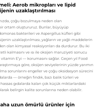
li: Aerob mikropları ve lipid
jenin uzaklaştırılması
mızda, çoğu bozulmaya neden olan
ir ortam oluştururuz. Bunlar, büyüyüp
omonas bakterileri ve Aspergillus küfleri gibi
jenin uzaklaştırılması, yağların ve yağlı maddelerin
en olan kimyasal reaksiyonları da durdurur. Bu iki
etli kalmasını ve ısı ile oksijen maruziyeti sonucu
 vitamin E’yi — korumasını sağlar. Geçen yıl Food
raştırmaya göre, oksijen seviyelerinin yüzde yarımın
ma sorunlarını engeller ve çoğu oksidasyon sürecini
dalarda — örneğin fındık, bazı balık türleri ve
 hassas gıdalarda kalan çok küçük miktarlardaki
olarak belirgin kalite sorunlarına neden olabilir.
 Daha uzun ömürlü ürünler için