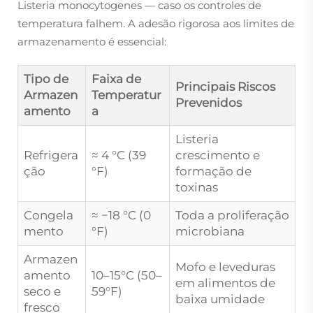
Listeria monocytogenes
— caso os controles de
temperatura falhem. A adesão rigorosa aos limites de
armazenamento é essencial:
Tipo de
Faixa de
Principais Riscos
Armazen
Temperatur
Prevenidos
amento
a
Listeria
Refrigera
≈ 4 °C (39
crescimento e
ção
°F)
formação de
toxinas
Congela
≈ −18 °C (0
Toda a proliferação
mento
°F)
microbiana
Armazen
Mofo e leveduras
amento
10–15°C (50–
em alimentos de
seco e
59°F)
baixa umidade
fresco