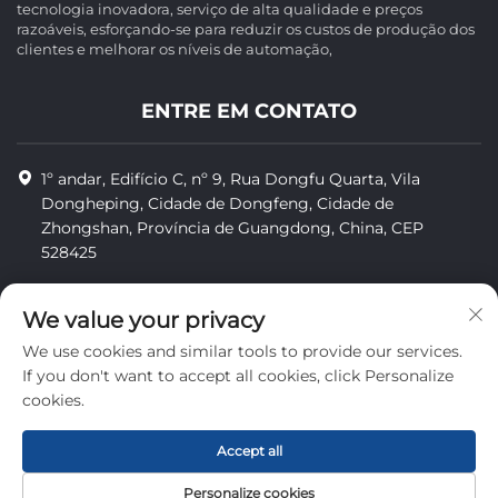
tecnologia inovadora, serviço de alta qualidade e preços
razoáveis, esforçando-se para reduzir os custos de produção dos
clientes e melhorar os níveis de automação,
ENTRE EM CONTATO
1º andar, Edifício C, nº 9, Rua Dongfu Quarta, Vila
Dongheping, Cidade de Dongfeng, Cidade de
Zhongshan, Província de Guangdong, China, CEP
528425
8613425598043
We value your privacy
[email protected]
We use cookies and similar tools to provide our services.
If you don't want to accept all cookies, click Personalize
cookies.
Direitos autorais © Zhongshan Combiweigh Automatic
Machinery Co., Ltd. Todos os direitos reservados.
Accept all
privacidade
Personalize cookies