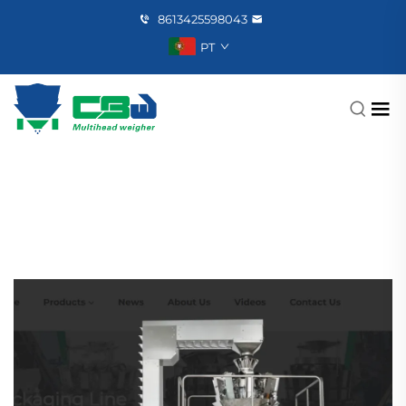
8613425598043
PT