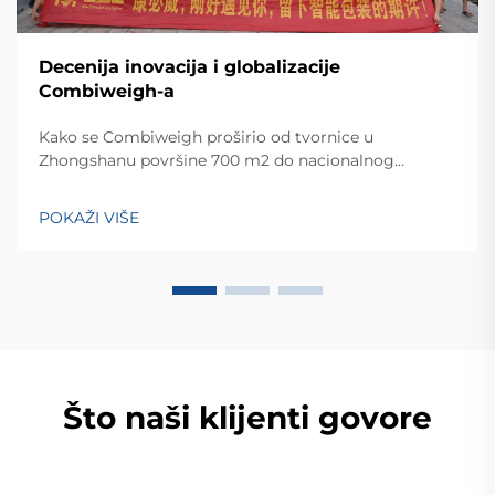
Decenija inovacija i globalizacije
Combiweigh-a
Kako se Combiweigh proširio od tvornice u
Zhongshanu površine 700 m2 do nacionalnog
visokotehnološkog poduzeća koje služi više od 60
zemalja. Otkrijte njihova inteligentna rješenja za
POKAŽI VIŠE
tehtanjezažali globalnu konsultaciju OEM/ODM-a još
danas.
Što naši klijenti govore