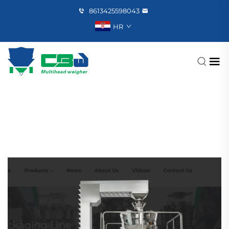
8613425598043
HR