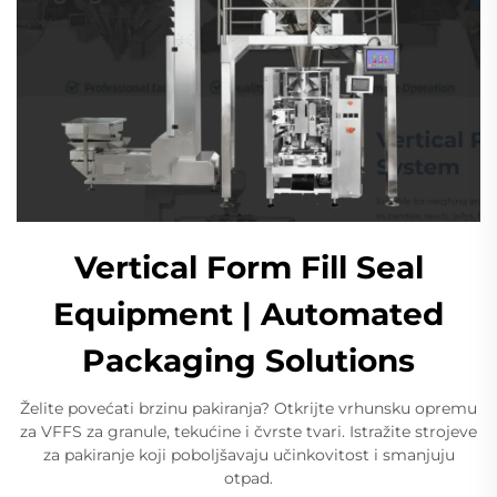
Vertical Form Fill Seal
Equipment | Automated
Packaging Solutions
Želite povećati brzinu pakiranja? Otkrijte vrhunsku opremu
za VFFS za granule, tekućine i čvrste tvari. Istražite strojeve
za pakiranje koji poboljšavaju učinkovitost i smanjuju
otpad.