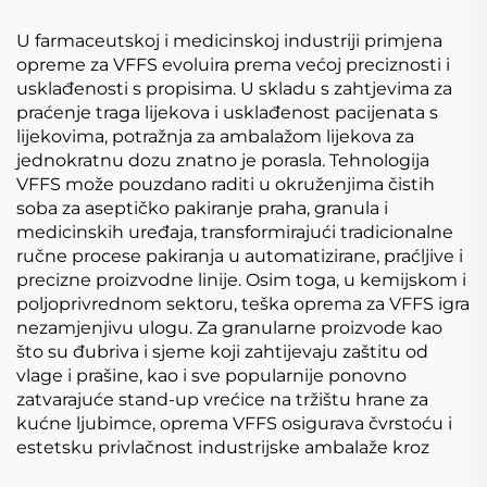
U farmaceutskoj i medicinskoj industriji primjena
opreme za VFFS evoluira prema većoj preciznosti i
usklađenosti s propisima. U skladu s zahtjevima za
praćenje traga lijekova i usklađenost pacijenata s
lijekovima, potražnja za ambalažom lijekova za
jednokratnu dozu znatno je porasla. Tehnologija
VFFS može pouzdano raditi u okruženjima čistih
soba za aseptičko pakiranje praha, granula i
medicinskih uređaja, transformirajući tradicionalne
ručne procese pakiranja u automatizirane, praćljive i
precizne proizvodne linije. Osim toga, u kemijskom i
poljoprivrednom sektoru, teška oprema za VFFS igra
nezamjenjivu ulogu. Za granularne proizvode kao
što su đubriva i sjeme koji zahtijevaju zaštitu od
vlage i prašine, kao i sve popularnije ponovno
zatvarajuće stand-up vrećice na tržištu hrane za
kućne ljubimce, oprema VFFS osigurava čvrstoću i
estetsku privlačnost industrijske ambalaže kroz