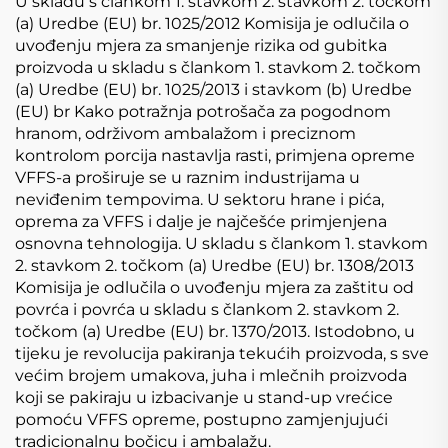
U skladu s člankom 1. stavkom 2. stavkom 2. točkom
(a) Uredbe (EU) br. 1025/2012 Komisija je odlučila o
uvođenju mjera za smanjenje rizika od gubitka
proizvoda u skladu s člankom 1. stavkom 2. točkom
(a) Uredbe (EU) br. 1025/2013 i stavkom (b) Uredbe
(EU) br Kako potražnja potrošača za pogodnom
hranom, održivom ambalažom i preciznom
kontrolom porcija nastavlja rasti, primjena opreme
VFFS-a proširuje se u raznim industrijama u
neviđenim tempovima. U sektoru hrane i pića,
oprema za VFFS i dalje je najčešće primjenjena
osnovna tehnologija. U skladu s člankom 1. stavkom
2. stavkom 2. točkom (a) Uredbe (EU) br. 1308/2013
Komisija je odlučila o uvođenju mjera za zaštitu od
povrća i povrća u skladu s člankom 2. stavkom 2.
točkom (a) Uredbe (EU) br. 1370/2013. Istodobno, u
tijeku je revolucija pakiranja tekućih proizvoda, s sve
većim brojem umakova, juha i mlečnih proizvoda
koji se pakiraju u izbacivanje u stand-up vrećice
pomoću VFFS opreme, postupno zamjenjujući
tradicionalnu bočicu i ambalažu.