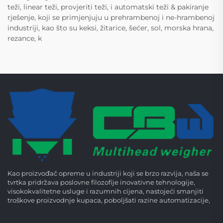
teži, linear teži, provjeriti teži, i automatski teži & pakiranje
rješenje, koji se primjenjuju u prehrambenoj i ne-hrambenoj
industriji, kao što su keksi, žitarice, šećer, sol, morska hrana,
rezance, k
Kao proizvođač opreme u industriji koji se brzo razvija, naša se
tvrtka pridržava poslovne filozofije inovativne tehnologije,
visokokvalitetne usluge i razumnih cijena, nastojeći smanjiti
troškove proizvodnje kupaca, poboljšati razine automatizacije,