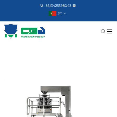
8613425598043
PT