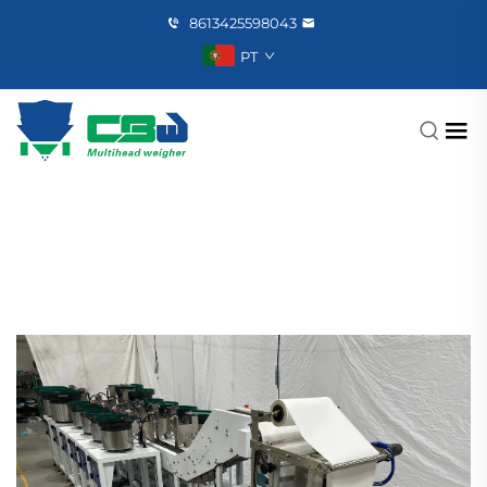
8613425598043
PT