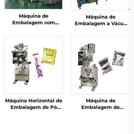
Máquina de
Máquina de
Embalagem com
Embalagem a Vácuo
Atmosfera Modificada
com Câmara
Máquina Horizontal de
Máquina de
Embalagem de Pó
Embalagem de
com Parafuso
Selagem Traseira de
Uso Duplo