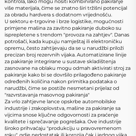
kontrola, lako mogu nositi kombinirano pakiranje
više materijala, čime se znatno širi tržišni potencijal
za obradu hardvera s dodatnom vrijednošću.
U sektoru e-trgovine i brze logistike, mogućnosti
primjene mašina za zavitno pakiranje duboko su
isprepletene s trendom "provoza na zahtjev". Danas
potrošači, kada kupuju namještaj ili elektroničku
opremu, često zahtijevaju da se u narudžbi priloži
precizan broj rezervnih vijaka. Automatizirane linije
za pakiranje integrirane u sustave skladištenja
zasnovane na oblaku mogu odmah aktivirati stroj za
pakiranje kako bi se dovršilo prilagođeno pakiranje
određenih količina nakon primitka podataka o
narudžbi, čime se postiže nesmetani prijelaz od
"razvrstavanja masovnog pakiranja"
Za vrlo zahtjevne lance opskrbe automobilske
industrije i zrakoplovstva, mašine za pakiranje sa
vijcima snose ključne odgovornosti za praćenje
kvalitete i sprečavanje pogrešaka. Ove industrije
široko prihvaćaju "produkciju u pravovremenom
roku", gdje nedostatak ili korozija čak i jednog vijka