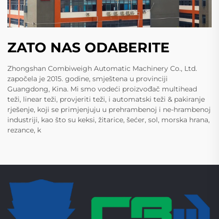
ZATO NAS ODABERITE
Zhongshan Combiweigh Automatic Machinery Co., Ltd.
započela je 2015. godine, smještena u provinciji
Guangdong, Kina. Mi smo vodeći proizvođač multihead
teži, linear teži, provjeriti teži, i automatski teži & pakiranje
rješenje, koji se primjenjuju u prehrambenoj i ne-hrambenoj
industriji, kao što su keksi, žitarice, šećer, sol, morska hrana,
rezance, k