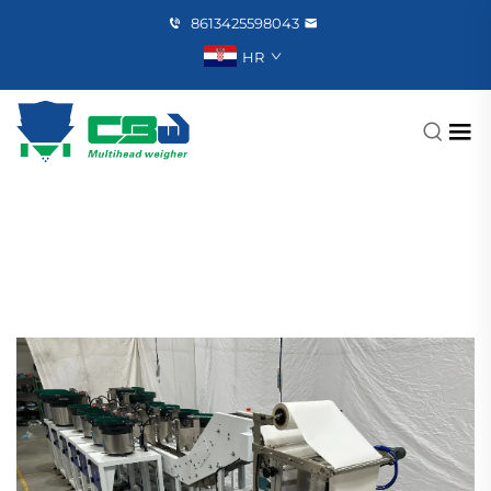
8613425598043
HR