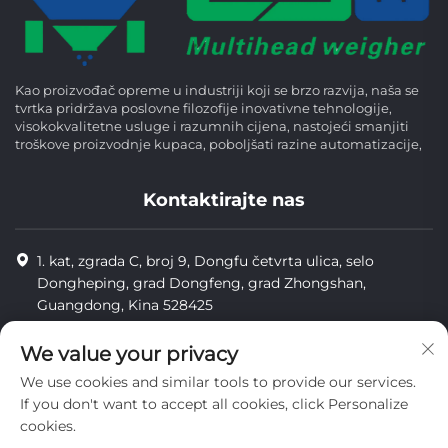
Kao proizvođač opreme u industriji koji se brzo razvija, naša se
tvrtka pridržava poslovne filozofije inovativne tehnologije,
visokokvalitetne usluge i razumnih cijena, nastojeći smanjiti
troškove proizvodnje kupaca, poboljšati razine automatizacije,
Kontaktirajte nas
1. kat, zgrada C, broj 9, Dongfu četvrta ulica, selo
Dongheping, grad Dongfeng, grad Zhongshan,
Guangdong, Kina 528425
8613425598043
We value your privacy
[email protected]
We use cookies and similar tools to provide our services.
If you don't want to accept all cookies, click Personalize
cookies.
Copyright © Zhongshan Combiweigh Automatic Machinery Co.,