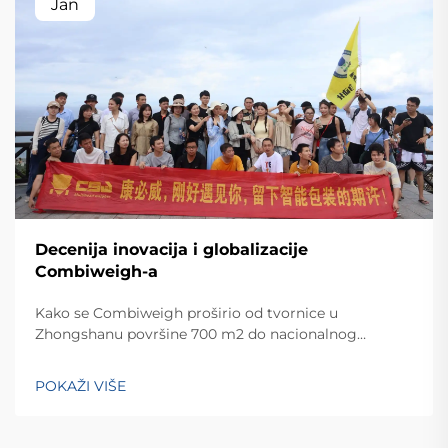
Jan
Decenija inovacija i globalizacije
Combiweigh-a
Kako se Combiweigh proširio od tvornice u
Zhongshanu površine 700 m2 do nacionalnog
visokotehnološkog poduzeća koje služi više od 60
zemalja. Otkrijte njihova inteligentna rješenja za
POKAŽI VIŠE
tehtanjezažali globalnu konsultaciju OEM/ODM-a još
danas.