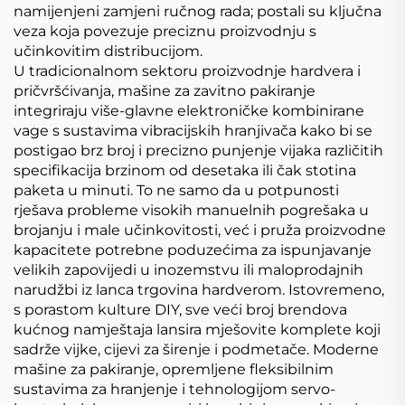
namijenjeni zamjeni ručnog rada; postali su ključna
veza koja povezuje preciznu proizvodnju s
učinkovitim distribucijom.
U tradicionalnom sektoru proizvodnje hardvera i
pričvršćivanja, mašine za zavitno pakiranje
integriraju više-glavne elektroničke kombinirane
vage s sustavima vibracijskih hranjivača kako bi se
postigao brz broj i precizno punjenje vijaka različitih
specifikacija brzinom od desetaka ili čak stotina
paketa u minuti. To ne samo da u potpunosti
rješava probleme visokih manuelnih pogrešaka u
brojanju i male učinkovitosti, već i pruža proizvodne
kapacitete potrebne poduzećima za ispunjavanje
velikih zapovijedi u inozemstvu ili maloprodajnih
narudžbi iz lanca trgovina hardverom. Istovremeno,
s porastom kulture DIY, sve veći broj brendova
kućnog namještaja lansira mješovite komplete koji
sadrže vijke, cijevi za širenje i podmetače. Moderne
mašine za pakiranje, opremljene fleksibilnim
sustavima za hranjenje i tehnologijom servo-