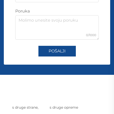
Poruka
0/1000
POŠALJI
s druge strane,
s druge opreme