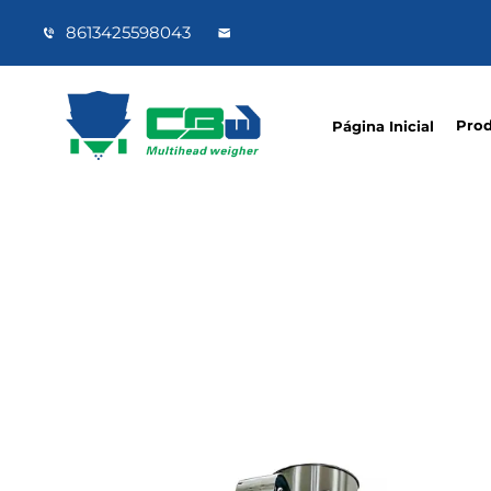
8613425598043
Pro
Página Inicial