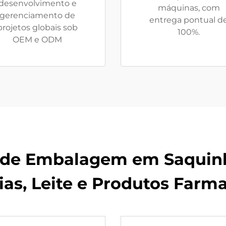
desenvolvimento e
máquinas, com
gerenciamento de
entrega pontual d
projetos globais sob
100%.
OEM e ODM
 de Embalagem em Saquinh
ias, Leite e Produtos Farm