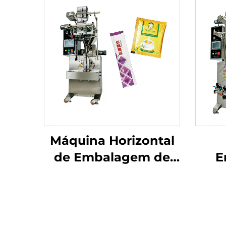
Máquina Horizontal
de Embalagem de
E
Pó com Parafuso
Sel