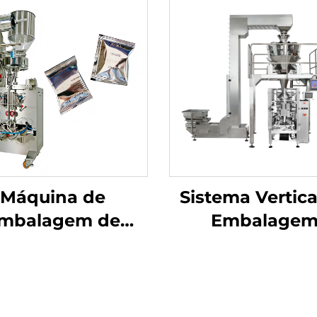
Máquina de
Sistema Vertica
mbalagem de
Embalage
agem Traseira de
Uso Duplo