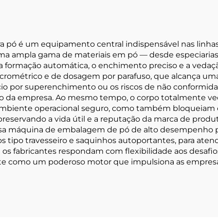
pó é um equipamento central indispensável nas linha
ma ampla gama de materiais em pó — desde especiarias 
a formação automática, o enchimento preciso e a vedaçã
icrométrico e de dosagem por parafuso, que alcança um
cio por superenchimento ou os riscos de não conformid
o da empresa. Ao mesmo tempo, o corpo totalmente ve
ambiente operacional seguro, como também bloqueiam e
reservando a vida útil e a reputação da marca de prod
sa máquina de embalagem de pó de alto desempenho pod
s tipo travesseiro e saquinhos autoportantes, para at
 os fabricantes respondam com flexibilidade aos desaf
nte como um poderoso motor que impulsiona as empres