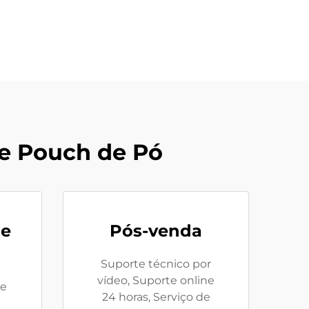
e Pouch de Pó
de
Pós-venda
Suporte técnico por
vídeo, Suporte online
de
24 horas, Serviço de
0