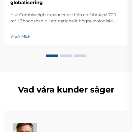
globalisering
Hur Combiweigh expanderade från en fabrik på 700
m² i Zhongshan till ett nationellt högteknologiskt
företag som betjänar över 60 länder. Upptäck deras
intelligenta vägningslösningar – begär idag en global
VISA MER
OEM/ODM-konsultation.
Vad våra kunder säger