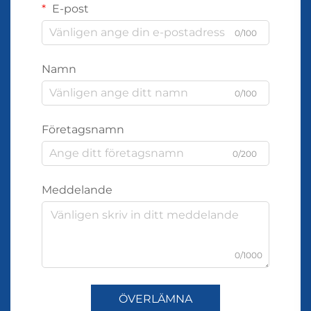
E-post
0/100
Namn
0/100
Företagsnamn
0/200
Meddelande
0/1000
ÖVERLÄMNA