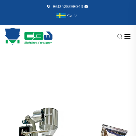
8613425598043
SV