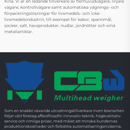
Kina. Vi är en ledande tillverkare av flerhuvudvägare, linjära
vägare, kontrollvägare samt automatiska vägnings- och
förpackningslösningar för livsmedels- och icke-
livsmedelsindustrin, till exempel för kakor, spannmål,
socker, salt, havsprodukter, nudlar, jordnötter och små
metallartiklar.
Som en snabbt växande utrustningstillverkare inom branschen
följer vårt företag affärsfilosofin innovativ teknik, högkvalitativ
service och rimliga priser, med målet att minska kundernas
produktionskostnader och förbättra automatiseringsnivåerna,