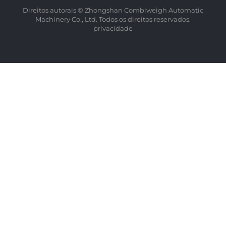
Direitos autorais © Zhongshan Combiweigh Automatic
Machinery Co., Ltd. Todos os direitos reservados.
privacidade