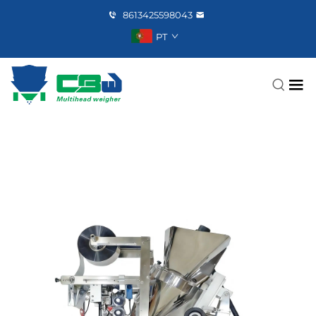
8613425598043
PT