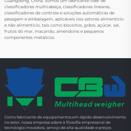
Guangdong, China. Somos um fabricante líder de
classificadores multicabeça, classificadores lineares,
classificadores de controle e soluções automáticas de
pesagem e embalagem, aplicáveis nos setores alimentício
e não alimentício, tais como biscoitos, grãos, açúcar, sal,
frutos do mar, macarrão, amendoins e pequenos
componentes metálicos.
Como fabricante de equipamentos em rápido desenvolvimento
no setor, nossa empresa adere à filosofia empresarial de
tecnologia inovadora, serviço de alta qualidade e preços