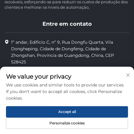
razoáveis, esforçando-se para reduzir os custos de produção dos
clientes e melhorar os níveis de automação,
Entre em contato
1º andar, Edifício C, nº 9, Rua Dongfu Quarta, Vila
Dongheping, Cidade de Dongfeng, Cidade de
Zhongshan, Província de Guangdong, China, CEP
528425
8613425598043
We value your privacy
[email protected]
We use cookies and similar tools to provide our services.
If you don't want to accept all cookies, click Personalize
cookies.
Direitos autorais © Zhongshan Combiweigh Automatic
Machinery Co., Ltd. Todos os direitos reservados.
Accept all
privacidade
Personalize cookies