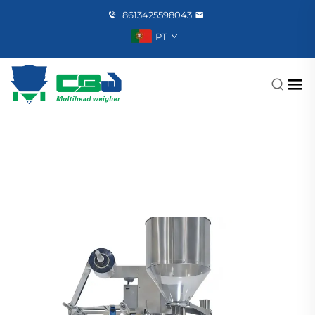
8613425598043
PT