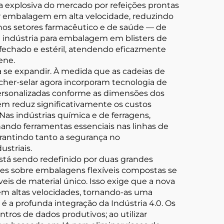
explosiva do mercado por refeições prontas
çar embalagem em alta velocidade, reduzindo
 nos setores farmacêutico e de saúde — de
 indústria para embalagem em blisters de
fechado e estéril, atendendo eficazmente
ene.
a se expandir. À medida que as cadeias de
her-selar agora incorporam tecnologia de
rsonalizadas conforme as dimensões dos
ém reduz significativamente os custos
as indústrias química e de ferragens,
ando ferramentas essenciais nas linhas de
antindo tanto a segurança no
striais.
está sendo redefinido por duas grandes
ções sobre embalagens flexíveis compostas se
is de material único. Isso exige que a nova
em altas velocidades, tornando-as uma
 a profunda integração da Indústria 4.0. Os
os de dados produtivos; ao utilizar