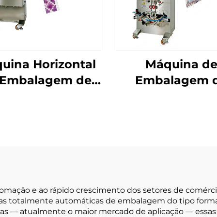
uina Horizontal
Máquina d
 Embalagem de
Embalagem 
 com Parafuso
Selagem Traseir
Uso Duplo
omação e ao rápido crescimento dos setores de comérci
nas totalmente automáticas de embalagem do tipo forma
das — atualmente o maior mercado de aplicação — essa