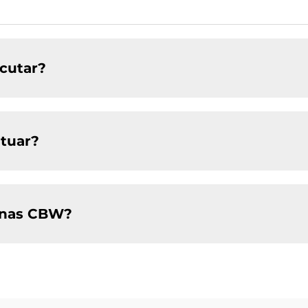
cutar?
tuar?
uinas CBW?