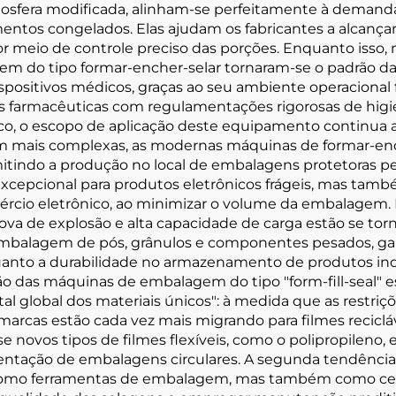
fera modificada, alinham-se perfeitamente à demanda 
imentos congelados. Elas ajudam os fabricantes a alcan
or meio de controle preciso das porções. Enquanto isso,
m do tipo formar-encher-selar tornaram-se o padrão da
positivos médicos, graças ao seu ambiente operacional 
s farmacêuticas com regulamentações rigorosas de higi
ico, o escopo de aplicação deste equipamento continua 
m mais complexas, as modernas máquinas de formar-enc
indo a produção no local de embalagens protetoras pe
excepcional para produtos eletrônicos frágeis, mas tamb
ércio eletrônico, ao minimizar o volume da embalagem. N
va de explosão e alta capacidade de carga estão se torn
embalagem de pós, grânulos e componentes pesados, gar
anto a durabilidade no armazenamento de produtos indu
ção das máquinas de embalagem do tipo "form-fill-seal" 
tal global dos materiais únicos": à medida que as restri
rcas estão cada vez mais migrando para filmes recicláve
ovos tipos de filmes flexíveis, como o polipropileno, 
ntação de embalagens circulares. A segunda tendência é
como ferramentas de embalagem, mas também como centr