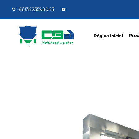
8613425598043
Pro
Página Inicial